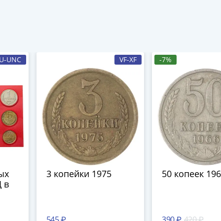
U-UNC
VF-XF
-7%
ых
3 копейки 1975
50 копеек 19
 в
545 ₽
390 ₽
420 ₽