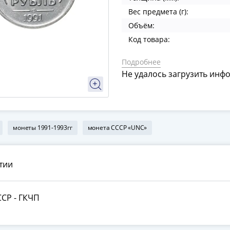
Вес предмета (г):
Объём:
Код товара:
Подробнее
Не удалось загрузить инф
монеты 1991-1993гг
монета СССР «UNC»
тии
ССР - ГКЧП