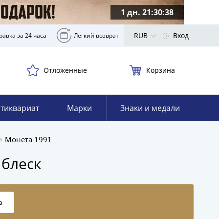
1 дн. 21:30:37
RUB
Вход
равка за 24 часа
Лёгкий возврат
Отложенные
Корзина
тиквариат
Марки
Знаки и медали
Монета 1991
 блеск