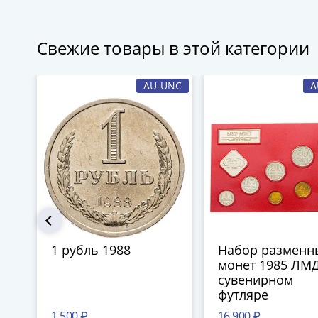
Свежие товары в этой категории
AU-UNC
A
1 рубль 1988
Набор разменн
монет 1985 ЛМД
сувенирном
футляре
1 500 ₽
16 900 ₽