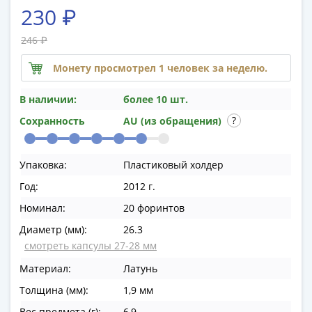
памятные
230 ₽
Биметаллические
(10р)
246 ₽
ГВС
Монету просмотрел 1 человек за неделю.
и
аналогичные
В наличии:
более 10 шт.
(10р)
Сохранность
AU (из обращения)
200
лет
Победы
Упаковка:
Пластиковый холдер
1812
Год:
2012 г.
50
лет
Номинал:
20 форинтов
Победы
Диаметр (мм):
26.3
в
смотреть капсулы 27-28 мм
ВОВ
Материал:
Латунь
70
лет
Толщина (мм):
1,9 мм
Победы
Вес предмета (г):
6,9