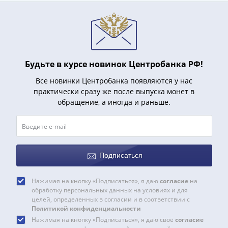
и
Петр
I
(1682-
1717)
Федор
Будьте в курсе новинок Центробанка РФ!
III
Все новинки Центробанка появляются у нас
Алексеевич
практически сразу же после выпуска монет в
(1676-
обращение, а иногда и раньше.
1682)
Алексей
Михайлович
(1645-
Подписаться
1676)
Михаил
Нажимая на кнопку «Подписаться», я даю
согласие
на
Федорович
обработку персональных данных на условиях и для
(1613-
целей, определенных в согласии и в соответствии с
1645)
Политикой конфиденциальности
Василий
Нажимая на кнопку «Подписаться», я даю своё
согласие