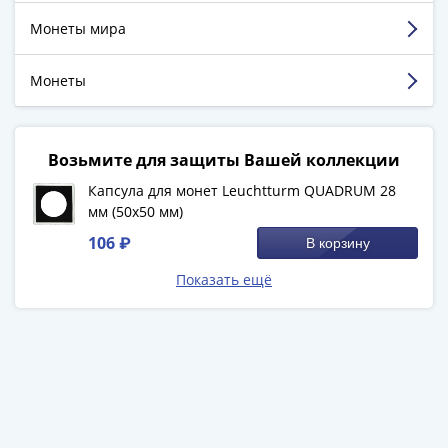
Города-
Монеты мира
столицы
Европы
Смотреть больше отзывов
Наборы
Монеты
и
коллекции
Монеты
Возьмите для защиты Вашей коллекции
СССР
Капсула для монет Leuchtturm QUADRUM 28
и
мм (50х50 мм)
РСФСР
106 ₽
В корзину
РСФСР
и
Показать ещё
СССР
(1921-
1958)
СССР
и
ГКЧП
(1961