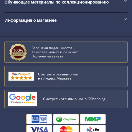
Обучающие материалы по коллекционированию
III
(1505-­
1533)
Информация о магазине
Иван
III
(1462-­
1505)
Гарантия подлинности
Качества монет и банкнот
Василий
Получения заказа
II
Темный
Смотреть отзывы о нас
(1425-­
на Яндекс.Маркете
1462)
Псков
(1425-­
Смотреть отзывы о нас в GShopping
1510)
Новгород
(1420-­
1478)