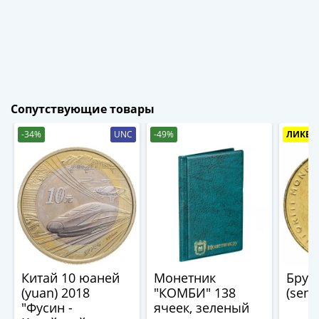
1894)
Александр
II
(1854-
1881)
Николай
I
Сопутствующие товары
(1826-
-34%
UNC
-49%
ЛИКВИ
1855)
Александр
I
(1801-
1825)
Павел
I
(1796-
1801)
Китай 10 юаней
Монетник
Брун
Екатерина
(yuan) 2018
"КОМБИ" 138
(sen)
"Фусин -
ячеек, зеленый
II