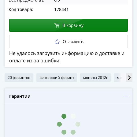
в
Код товара:
178441
ВОВ
75
В корзину
лет
Победы
в
Отложить
ВОВ
Не удалось загрузить информацию о доставке и
Человек
оплате из-за ошибки.
труда
Города-
герои
20 форинтов
венгерский форинт
монеты 2012г
монеты из 
Оружие
Великой
Гарантии
Победы
Олимпиада
в
Сочи
2014