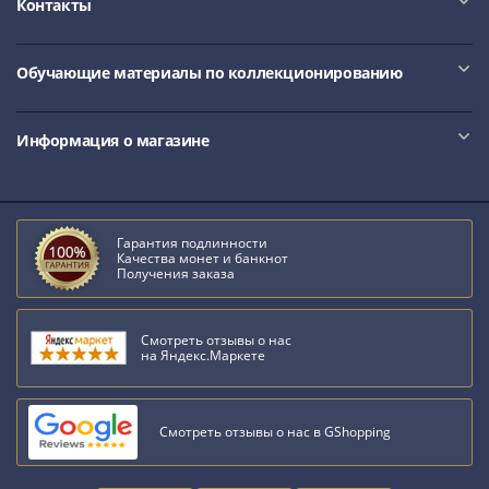
Контакты
III
(1505-­
1533)
Обучающие материалы по коллекционированию
Иван
III
Информация о магазине
(1462-­
1505)
Василий
II
Гарантия подлинности
Темный
Качества монет и банкнот
Получения заказа
(1425-­
1462)
Псков
Смотреть отзывы о нас
на Яндекс.Маркете
(1425-­
1510)
Новгород
Смотреть отзывы о нас в GShopping
(1420-­
1478)