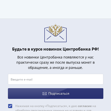
и
Петр
I
(1682-
1717)
Федор
III
Алексеевич
(1676-
Будьте в курсе новинок Центробанка РФ!
1682)
Все новинки Центробанка появляются у нас
Алексей
практически сразу же после выпуска монет в
Михайлович
обращение, а иногда и раньше.
(1645-
1676)
Михаил
Федорович
Подписаться
(1613-
1645)
Нажимая на кнопку «Подписаться», я даю
согласие
на
Василий
обработку персональных данных на условиях и для