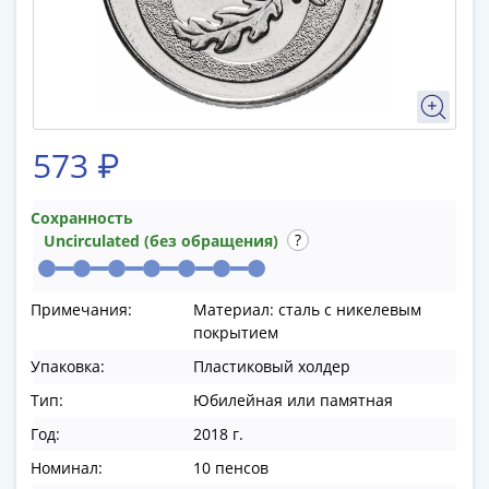
памятные
Биметаллические
(10р)
ГВС
и
аналогичные
573 ₽
(10р)
200
лет
Сохранность
Uncirculated (без обращения)
Победы
1812
50
Примечания:
Материал: сталь с никелевым
лет
покрытием
Победы
Упаковка:
Пластиковый холдер
в
ВОВ
Тип:
Юбилейная или памятная
70
Год:
2018 г.
лет
Номинал:
10 пенсов
Победы