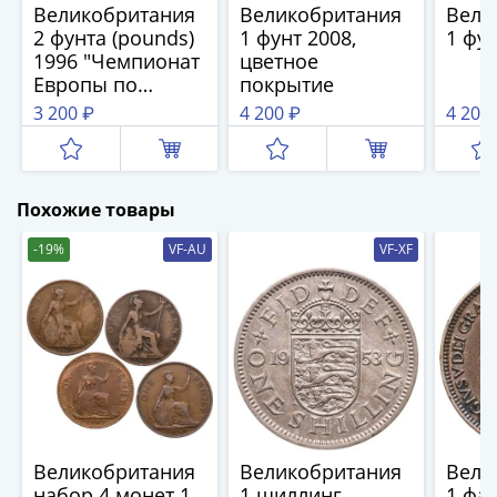
(1762-
Великобритания
Великобритания
Вели
1796)
2 фунта (pounds)
1 фунт 2008,
1 фун
1996 "Чемпионат
цветное
Петр
Европы по
покрытие
III
футболу 1996"
3 200 ₽
4 200 ₽
4 200
(1762-
1762)
Елизавета
(1741-
Похожие товары
1762)
Иоанн
-19%
VF-AU
VF-XF
Антонович
(1740-
1741)
Анна
Иоанновна
(1730-
1740)
Петр
Великобритания
Великобритания
Вели
II
набор 4 монет 1
1 шиллинг
1 фа