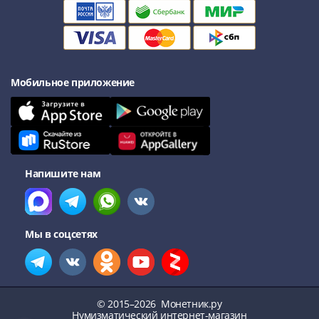
Нижегородско-
Суздальское
княжество
(1383-
1431)
Мобильное приложение
США
Регулярные
выпуски
Доллары
Сакагавеи
(индианка)
Напишите нам
Доллары
инновации
Президентские
Мы в соцсетях
доллары
Квотеры
(парки)
Квотеры
© 2015–2026
Монетник.ру
(штаты)
Нумизматический интернет-магазин