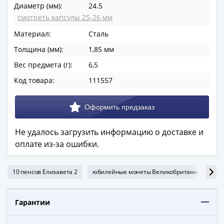
Диаметр (мм):
24.5
в
смотреть капсулы 25-26 мм
ВОВ
75
Материал:
Сталь
лет
Толщина (мм):
1,85 мм
Победы
Вес предмета (г):
6,5
в
ВОВ
Код товара:
111557
Человек
труда
Города-
герои
Не удалось загрузить информацию о доставке и
Оружие
оплате из-за ошибки.
Великой
Победы
10 пенсов Елизавета 2
юбилейные монеты Великобритании
юб
Олимпиада
в
Сочи
Гарантии
2014