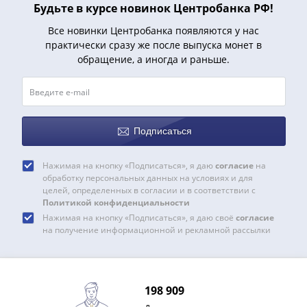
1991
Будьте в курсе новинок Центробанка РФ!
Гражданская
Все новинки Центробанка появляются у нас
война
практически сразу же после выпуска монет в
Банкноты
обращение, а иногда и раньше.
царской
России
Частные
выпуски
Подписаться
Банкноты
с
Нажимая на кнопку «Подписаться», я даю
согласие
на
красивыми
обработку персональных данных на условиях и для
номерами
целей, определенных в согласии и в соответствии с
Лотерейные
Политикой конфиденциальности
билеты
Нажимая на кнопку «Подписаться», я даю своё
согласие
на получение информационной и рекламной рассылки
Евросувенир
"0
евро"
Облигации
198 909
и