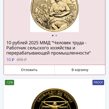
(1727-
1729)
Екатерина
I
(1725-
1727)
Петр
10 рублей 2025 ММД "Человек труда -
I
Работник сельского хозяйства и
(1700-
перерабатывающей промышленности"
1725)
10 ₽
490 ₽
Наборы
и
Отложить
В корзину
коллекции
Монеты
-12%
PROOF
Древней
Руси
Иван
V