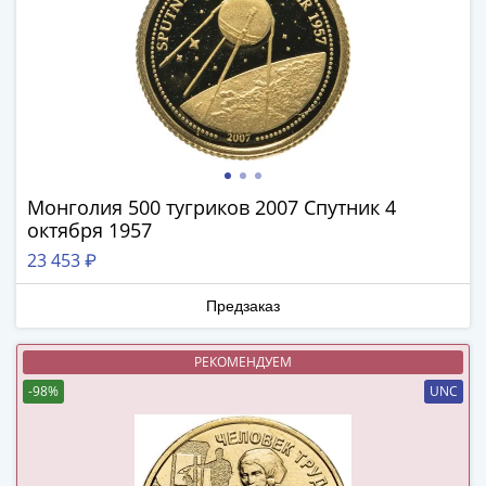
(1762-
1796)
Петр
III
(1762-
1762)
Елизавета
(1741-
Монголия 500 тугриков 2007 Спутник 4
1762)
октября 1957
Иоанн
23 453 ₽
Антонович
(1740-
Предзаказ
1741)
Анна
РЕКОМЕНДУЕМ
Иоанновна
-98%
UNC
(1730-
1740)
Петр
II