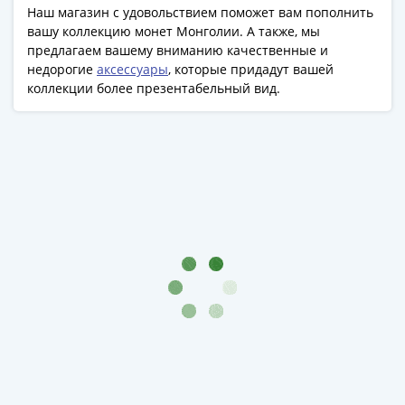
Банкноты
Наш магазин с удовольствием поможет вам пополнить
РФ
вашу коллекцию монет Монголии. А также, мы
1992
предлагаем вашему вниманию качественные и
недорогие
аксессуары
, которые придадут вашей
1993
коллекции более презентабельный вид.
1994
1995
1997
2001
2004
2010
2017
2022-
2025
Памятные
Банкноты
мира
Австралия
и
Океания