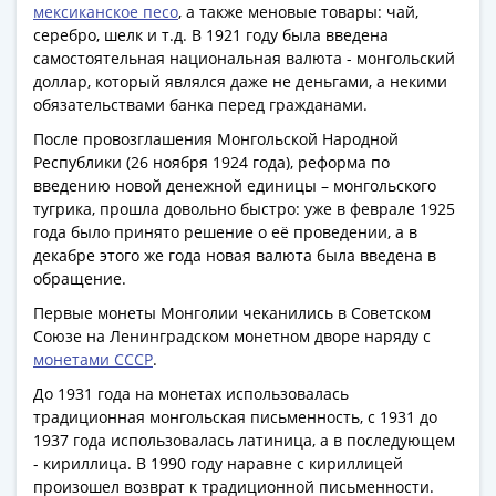
мексиканское песо
, а также меновые товары: чай,
Римская
серебро, шелк и т.д. В 1921 году была введена
империя
самостоятельная национальная валюта - монгольский
Другие
доллар, который являлся даже не деньгами, а некими
Приднестровье
обязательствами банка перед гражданами.
Украина
После провозглашения Монгольской Народной
Монеты
Республики (26 ноября 1924 года), реформа по
мира
введению новой денежной единицы – монгольского
Австралия
тугрика, прошла довольно быстро: уже в феврале 1925
и
года было принято решение о её проведении, а в
Океания
декабре этого же года новая валюта была введена в
обращение.
Азия
Америка
Первые монеты Монголии чеканились в Советском
Африка
Союзе на Ленинградском монетном дворе наряду с
монетами СССР
.
Европа
Другие
До 1931 года на монетах использовалась
страны
традиционная монгольская письменность, с 1931 до
1937 года использовалась латиница, а в последующем
Смешанные
- кириллица. В 1990 году наравне с кириллицей
лоты
произошел возврат к традиционной письменности.