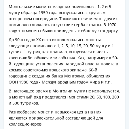
Антика
и
Монгольские монеты младших номиналов - 1, 2 и 5
мунгу образца 1959 года выпускались с круглым
средневековье
отверстием посередине. Также их отличием от других
Древняя
номиналов являлось отсутствие герба страны. В 1970
Греция
году эти монеты были приведены к общему стандарту.
Древний
До 90-х годов ХХ века использовались монеты
Рим
следующих номиналов: 1, 2, 5, 10, 15, 20, 50 мунгу и 1
Византия
тугрик. 1 тугрик, как правило, выпускался в честь
Золотая
какого-либо юбилея или события. Как, например: к 50-
Орда
й годовщине установления народной власти, полета в
Крымское
космос советско-монгольского экипажа, 60-й
ханство
годовщине создания банка Монголии, объявления
ООН 1986 года - Международным годом мира и т.п.
Речь
Посполитая
В настоящее время в Монголии мунгу не используется,
Священная
а монетный ряд представлен монетами 20, 50, 100, 200
и 500 тугриков.
Римская
империя
Разнообразие монет и невысокая цена на них
Другие
являются привлекательной составляющей для
Банкноты
коллекционеров.