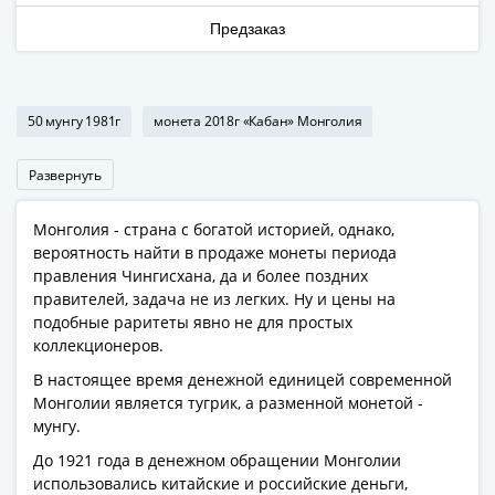
Наборы
Предзаказ
Другие
ЕВРО
Германия
Евросоюз
50 мунгу 1981г
монета 2018г «Кабан» Монголия
ФРГ
ГДР
Развернуть
Третий
рейх
Монголия - страна с богатой историей, однако,
Веймарская
вероятность найти в продаже монеты периода
республика
правления Чингисхана, да и более поздних
Нотгельды
правителей, задача не из легких. Ну и цены на
подобные раритеты явно не для простых
Германская
коллекционеров.
империя
Бавария
В настоящее время денежной единицей современной
Монголии является тугрик, а разменной монетой -
Данциг
мунгу.
Пруссия
Саар
До 1921 года в денежном обращении Монголии
использовались китайские и российские деньги,
Священная