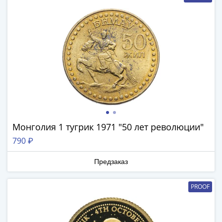
1894)
Александр
II
(1854-
1881)
Николай
I
(1826-
1855)
Александр
I
Монголия 1 тугрик 1971 "50 лет революции"
(1801-
790 ₽
1825)
Павел
Предзаказ
I
(1796-
PROOF
1801)
Екатерина
II