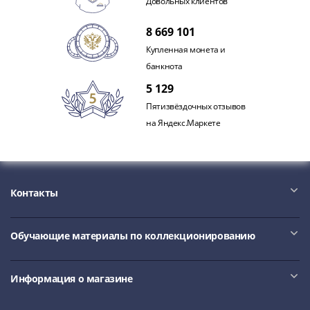
Довольных клиентов
акции
Чеки
8 669 101
и
Купленная монета и
купоны
банкнота
ВНЕШПОСЫЛТОРГ
5 129
Дорожные
Пятизвёздочных отзывов
Круизные
на Яндекс.Маркете
Отрезные
Отрезные
(серия
Д)
Другие
Контакты
Наборы
и
Обучающие материалы по коллекционированию
коллекции
Информация о магазине