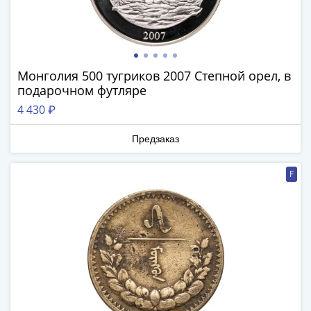
IV
Шуйский
(1606-­
1610)
Борис
Монголия 500 тугриков 2007 Степной орел, в
Годунов
подарочном футляре
(1598-­
4 430 ₽
1605)
Фёдор
Предзаказ
I
Иванович
F
(1584-­
1598)
Иван
IV
Грозный
(1533-
1584)
Василий