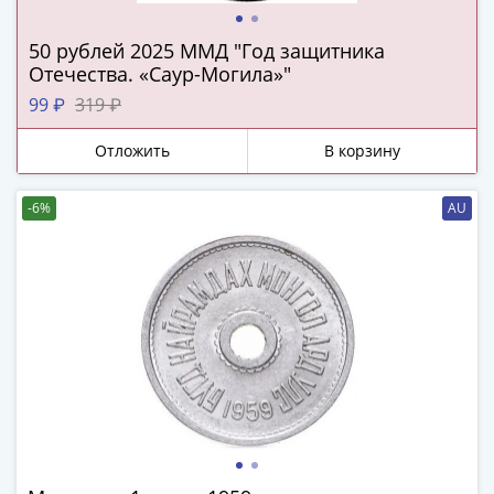
ЧМ
по
50 рублей 2025 ММД "Год защитника
футболу
Отечества. «Саур-Могила»"
2018
99 ₽
319 ₽
Крымские
события
Отложить
В корзину
Архитектура
Красная
-6%
AU
книга
Личности
Мультипликация
События
Серебряные
и
золотые
Города
трудовой
доблести
Освобожденные