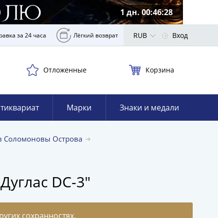
1 дн. 00:46:27
RUB
Вход
равка за 24 часа
Лёгкий возврат
Отложенные
Корзина
тиквариат
Марки
Знаки и медали
в Соломоновы Острова
Дуглас DC-3"