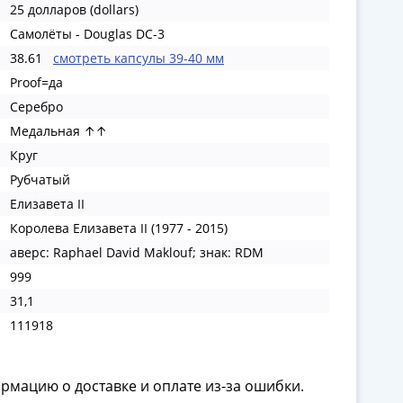
25 долларов (dollars)
Самолёты - Douglas DC-3
38.61
смотреть капсулы 39-40 мм
Proof=да
Серебро
Медальная ↑↑
Круг
Рубчатый
Елизавета II
Королева Елизавета II (1977 - 2015)
аверс: Raphael David Maklouf; знак: RDM
999
31,1
111918
ормацию о доставке и оплате из-за ошибки.