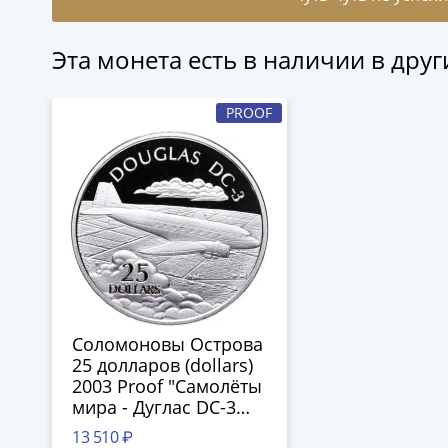
Эта монета есть в наличии в дру
PROOF
Соломоновы Острова
25 долларов (dollars)
2003 Proof "Самолёты
мира - Дуглас DC-3
(Douglas DC-3)"
13 510 ₽