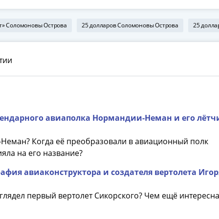
ет» Соломоновы Острова
25 долларов Соломоновы Острова
25 долла
тии
ендарного авиаполка Нормандии-Неман и его лётч
-Неман? Когда её преобразовали в авиационный полк
яла на его название?
афия авиаконструктора и создателя вертолета Игор
ыглядел первый вертолет Сикорского? Чем ещё интересн