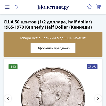
Монеты
США 50 центов (1/2 доллара, half dollar)
Монеты
1965-1970 Kennedy Half Dollar (Кеннеди)
Российской
Федерации
Регулярные
выпуски
до
реформы
(1992-
-14%
XF-AU
1993)
после
реформы
(1997-
нв)
Юбилейные
и