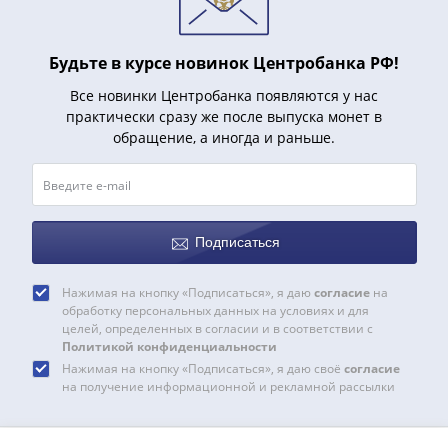
III
(1505-­
Будьте в курсе новинок Центробанка РФ!
1533)
Иван
Все новинки Центробанка появляются у нас
III
практически сразу же после выпуска монет в
(1462-­
обращение, а иногда и раньше.
1505)
Василий
II
Темный
Подписаться
(1425-­
1462)
Нажимая на кнопку «Подписаться», я даю
согласие
на
Псков
обработку персональных данных на условиях и для
(1425-­
целей, определенных в согласии и в соответствии с
Политикой конфиденциальности
1510)
Нажимая на кнопку «Подписаться», я даю своё
согласие
Новгород
на получение информационной и рекламной рассылки
(1420-­
1478)