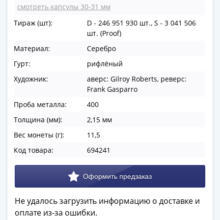
смотреть капсулы 30-31 мм
в
ВОВ
Тираж (шт):
D - 246 951 930 шт., S - 3 041 506
75
шт. (Proof)
лет
Материал:
Серебро
Победы
Гурт:
рифлёный
в
ВОВ
Художник:
аверс: Gilroy Roberts, реверс:
Frank Gasparro
Человек
труда
Проба металла:
400
Города-
Толщина (мм):
2,15 мм
герои
Вес монеты (г):
11,5
Оружие
Великой
Код товара:
694241
Победы
Олимпиада
в
Сочи
Не удалось загрузить информацию о доставке и
2014
оплате из-за ошибки.