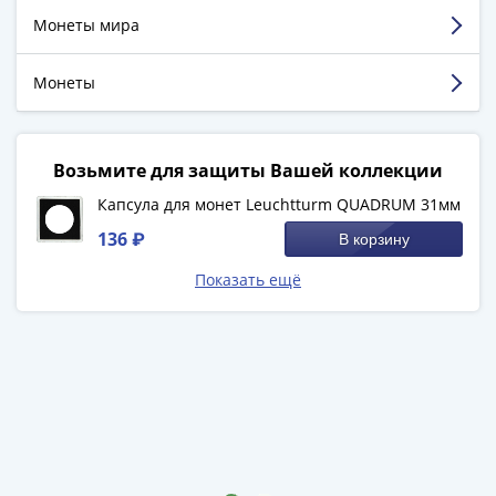
-
Монеты мира
1991)
Юбилейные
Монеты
и
памятные
Наборы
Возьмите для защиты Вашей коллекции
и
коллекции
Капсула для монет Leuchtturm QUADRUM 31мм
Монеты
136 ₽
В корзину
Российской
Показать ещё
империи
Николай
II
(1894-
1917)
Александр
III
(1881-