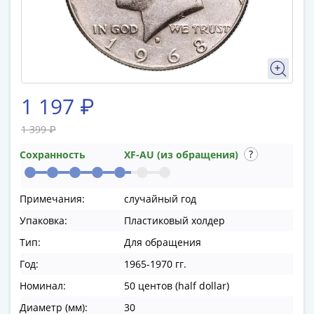
памятные
Биметаллические
(10р)
ГВС
и
аналогичные
1 197 ₽
(10р)
200
1 399 ₽
лет
Сохранность
XF-AU (из обращения)
Победы
1812
50
Примечания:
случайный год
лет
Упаковка:
Пластиковый холдер
Победы
в
Тип:
Для обращения
ВОВ
Год:
1965-1970 гг.
70
Номинал:
50 центов (half dollar)
лет
Победы
Диаметр (мм):
30