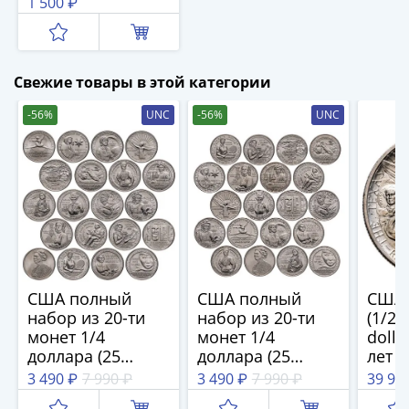
1 500 ₽
(1727-
1729)
Екатерина
I
Свежие товары в этой категории
(1725-
-56%
UNC
-56%
UNC
1727)
Петр
I
(1700-
1725)
Наборы
и
коллекции
США полный
США полный
США 
Монеты
набор из 20-ти
набор из 20-ти
(1/2 
Древней
монет 1/4
монет 1/4
dolla
Руси
доллара (25
доллара (25
лет ш
Иван
центов, квотер) P
центов, квотер) D
знак
3 490 ₽
7 990 ₽
3 490 ₽
7 990 ₽
39 95
V
Американские
Американские
двора