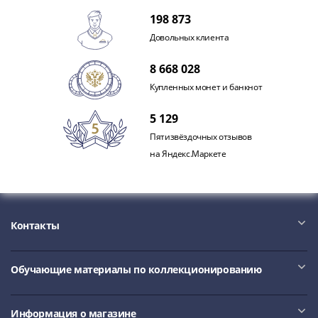
Нижегородско-
Суздальское
198 873
княжество
Довольных клиента
(1383-
1431)
8 668 028
США
Купленных монет и банкнот
Регулярные
5 129
выпуски
Доллары
Пятизвёздочных отзывов
Сакагавеи
на Яндекс.Маркете
(индианка)
Доллары
инновации
Президентские
Контакты
доллары
Квотеры
Обучающие материалы по коллекционированию
(парки)
Квотеры
(штаты)
Информация о магазине