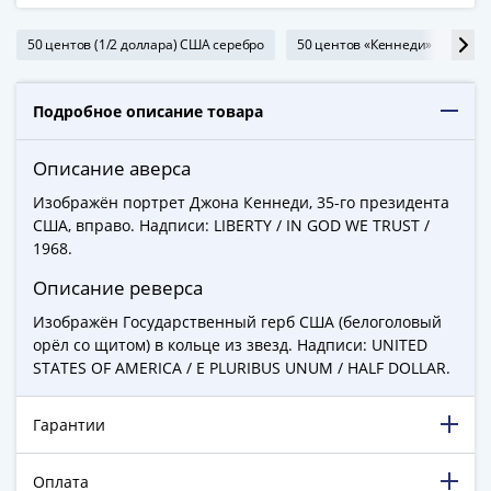
ЧМ
по
50 центов (1/2 доллара) США серебро
50 центов «Кеннеди» США
футболу
2018
Крымские
Подробное описание товара
события
Архитектура
Описание аверса
Красная
Изображён портрет Джона Кеннеди, 35-го президента
книга
США, вправо. Надписи: LIBERTY / IN GOD WE TRUST /
Личности
1968.
Мультипликация
Описание реверса
События
Серебряные
Изображён Государственный герб США (белоголовый
и
орёл со щитом) в кольце из звезд. Надписи: UNITED
золотые
STATES OF AMERICA / E PLURIBUS UNUM / HALF DOLLAR.
Города
трудовой
Гарантии
доблести
Освобожденные
Оплата