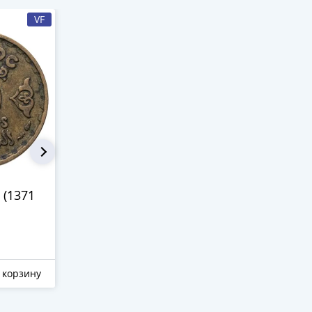
VF
VF-XF
Марокко 20
Марокко 5
 (1371
франков 1952 (1371
дирхамов -
год Хиджры)
риала 1913
1 155 ₽
7 550 ₽
 корзину
Отложить
В корзину
Отложить