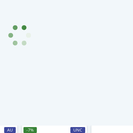
AU
-7%
UNC