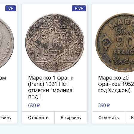
VF
F-VF
ам
Марокко 1 франк
Марокко 20
(franc) 1921 Нет
франков 1952
отметки "молния"
год Хиджры)
под 1
690 ₽
390 ₽
рзину
Отложить
В корзину
Отложить
В