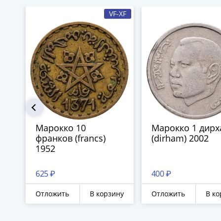
VF-XF
Марокко 10
Марокко 1 дирх
франков (francs)
(dirham) 2002
1952
625 ₽
400 ₽
Отложить
В корзину
Отложить
В ко