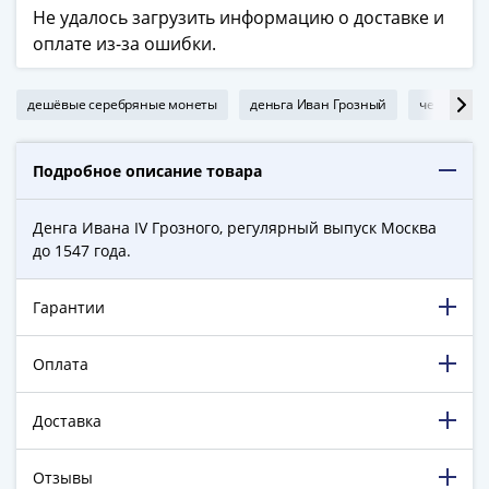
в
Не удалось загрузить информацию о доставке и
ВОВ
оплате из-за ошибки.
75
лет
дешёвые серебряные монеты
деньга Иван Грозный
чешуйка «
Победы
в
Подробное описание товара
ВОВ
Человек
труда
Денга Ивана IV Грозного, регулярный выпуск Москва
до 1547 года.
Города-
герои
Оружие
Гарантии
Великой
Победы
Оплата
Олимпиада
в
Доставка
Сочи
2014
Отзывы