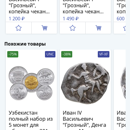
1894)
"Грозный",
"Грозный",
"Гро
Александр
копейка чекан
копейка чекан
копе
II
Пскова (ПС)
Пскова (ПС)
Псков
1 200 ₽
1 490 ₽
600 ₽
(1854-
1881)
Николай
I
Похожие товары
(1826-
-75%
UNC
-38%
VF-XF
1855)
Александр
I
(1801-
1825)
Павел
I
(1796-
1801)
Узбекистан
Иван IV
Иван
полный набор из
Васильевич
Васи
Екатерина
5 монет для
"Грозный", Денга
"Гро
II