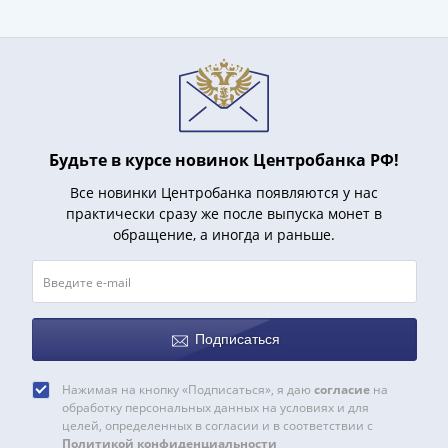
(1727-
1729)
Екатерина
I
(1725-
1727)
Петр
Будьте в курсе новинок Центробанка РФ!
I
Все новинки Центробанка появляются у нас
(1700-
практически сразу же после выпуска монет в
1725)
обращение, а иногда и раньше.
Наборы
и
коллекции
Монеты
Подписаться
Древней
Руси
Нажимая на кнопку «Подписаться», я даю
согласие
на
Иван
обработку персональных данных на условиях и для
V
целей, определенных в согласии и в соответствии с
Политикой конфиденциальности