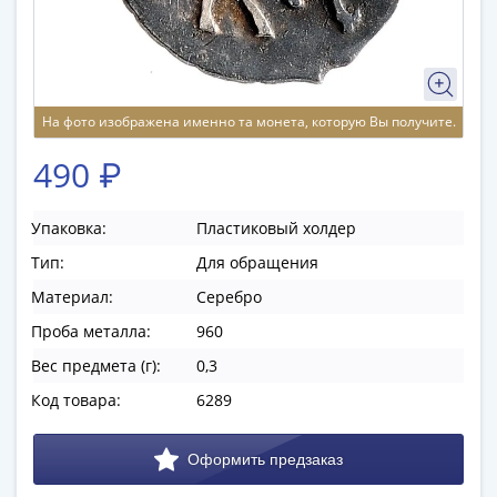
памятные
Биметаллические
(10р)
ГВС
и
На фото изображена именно та монета, которую Вы получите.
аналогичные
490 ₽
(10р)
200
лет
Упаковка:
Пластиковый холдер
Победы
Тип:
Для обращения
1812
Материал:
Серебро
50
лет
Проба металла:
960
Победы
Вес предмета (г):
0,3
в
Код товара:
6289
ВОВ
70
лет
Победы