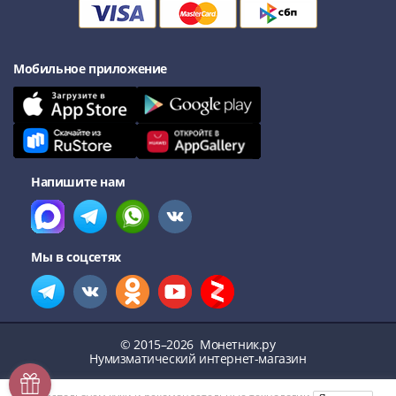
III
(1505-­
1533)
Мобильное приложение
Иван
III
(1462-­
1505)
Василий
Напишите нам
II
Темный
(1425-­
1462)
Мы в соцсетях
Псков
(1425-­
1510)
Новгород
© 2015–2026
Монетник.ру
(1420-­
Нумизматический интернет-магазин
1478)