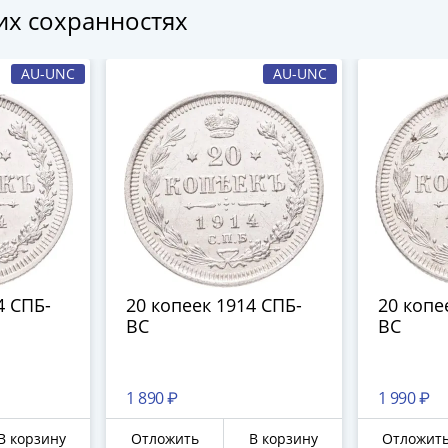
гих сохранностях
AU-UNC
AU-UNC
4 СПБ-
20 копеек 1914 СПБ-
20 копе
ВС
ВС
1 890 ₽
1 990 ₽
В корзину
Отложить
В корзину
Отложит