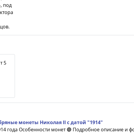
, под
иктора
олучите бесплатно набор всех 
новинок ЦБ России 2026 года!
цов.
С бесплатной доставкой в любой город РФ!
✅ являются законным платёжным средством
Получить бесплатно набор новинок
т 5
Мне не нужны подарки
бряные монеты Николая II с датой "1914"
14 года Особенности монет 🟣 Подробное описание и ф