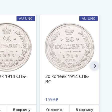
AU-UNC
AU-UNC
ек 1914 СПБ-
20 копеек 1914 СПБ-
2
ВС
В
1 999 ₽
93
ь
В корзину
Отложить
В корзину
О