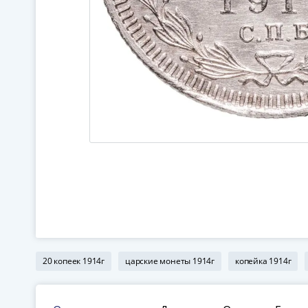
20 копеек 1914г
царские монеты 1914г
копейка 1914г