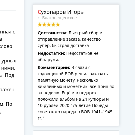
Сухопаров Игорь
с. Благовещенское
енная с
Достоинства:
Быстрый сбор и
а
отправление заказа, качество
супер, быстрая доставка
слово
Недостатки:
Недостатков не
обнаружил.
игурных
 ними.
Комментарий:
В связи с
годовщиной ВОВ решил заказать
». Под
памятную монету, несколько
юбилейных и монетник, всё пришло
бражен
за неделю. Ещё и в подарок
положили альбом на 24 купюры и
м. По
10 рублей 2020 "75-летие Победы
,
советского народа в ВОВ 1941–1945
гг."