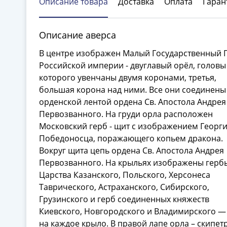
Описание товара
Доставка
Оплата
Гаран
Описание аверса
В центре изображен Малый Государственный 
Российской империи - двуглавый орёл, головы
которого увенчаны двумя коронами, третья,
большая корона над ними. Все они соединены
орденской лентой ордена Св. Апостола Андрея
Первозванного. На груди орла расположен
Московский герб - щит с изображением Георг
Победоносца, поражающего копьем дракона.
Вокруг щита цепь ордена Св. Апостола Андрея
Первозванного. На крыльях изображены герб
Царства Казанского, Польского, Херсонеса
Таврического, Астраханского, Сибирского,
Грузинского и герб соединенных княжеств
Киевского, Новгородского и Владимирского —
на каждое крыло. В правой лапе орла – скипетр