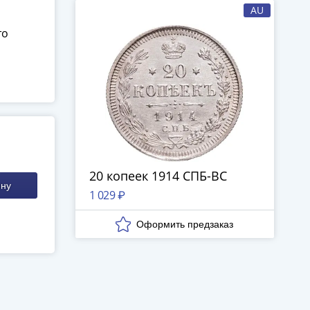
AU
то
20 копеек 1914 СПБ-ВС
ину
1 029 ₽