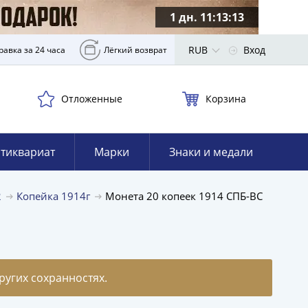
1 дн. 11:13:11
RUB
Вход
равка за 24 часа
Лёгкий возврат
Отложенные
Корзина
тиквариат
Марки
Знаки и медали
2
Копейка 1914г
Монета 20 копеек 1914 СПБ-ВС