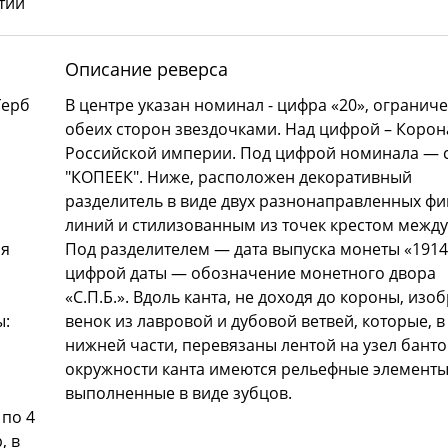
тии
Описание реверса
Герб
В центре указан номинал - цифра «20», огранич
обеих сторон звездочками. Над цифрой – Корон
Российской империи. Под цифрой номинала — 
"КОПЕЕК". Ниже, расположен декоративный
разделитель в виде двух разнонаправленных ф
линий и стилизованным из точек крестом между
ия
Под разделителем — дата выпуска монеты «1914
цифрой даты — обозначение монетного двора
«С.П.Б.». Вдоль канта, не доходя до короны, изо
ы:
венок из лавровой и дубовой ветвей, которые, в
нижней части, перевязаны лентой на узел банто
окружности канта имеются рельефные элементы
выполненные в виде зубцов.
 по 4
, в