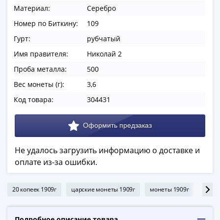
ЧМ
Материал:
Серебро
по
футболу
Номер по Биткину:
109
2018
Гурт:
рубчатый
Крымские
Имя правителя:
Николай 2
события
Проба металла:
500
Архитектура
Красная
Вес монеты (г):
3,6
книга
Код товара:
304431
Личности
Мультипликация
События
Серебряные
Не удалось загрузить информацию о доставке и
и
оплате из-за ошибки.
золотые
Города
трудовой
20 копеек 1909г
царские монеты 1909г
монеты 1909г
20 ко
доблести
Освобожденные
Подробное описание товара