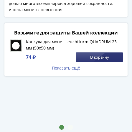
дошло много экземпляров в хорошей сохранности,
(1727-
и цена монеты невысокая.
1729)
Екатерина
I
Возьмите для защиты Вашей коллекции
(1725-
1727)
Капсула для монет Leuchtturm QUADRUM 23
Петр
мм (50х50 мм)
I
74 ₽
В корзину
(1700-
Показать ещё
1725)
Наборы
и
коллекции
Монеты
Древней
Руси
Иван
V