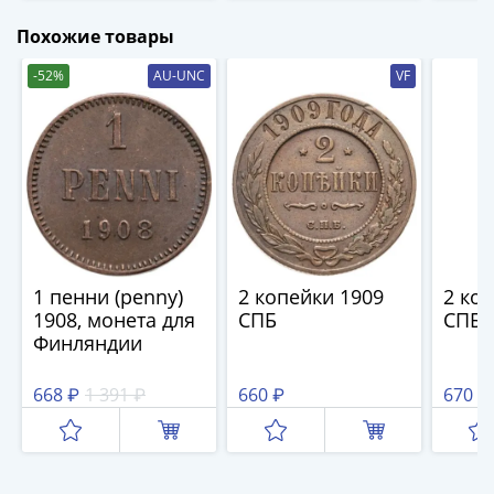
Нижегородско-
Суздальское
Похожие товары
княжество
-52%
AU-UNC
VF
(1383-
1431)
США
Регулярные
выпуски
Доллары
Сакагавеи
(индианка)
Доллары
1 пенни (penny)
2 копейки 1909
2 ко
инновации
1908, монета для
СПБ
СПБ
Финляндии
Президентские
доллары
668 ₽
1 391 ₽
660 ₽
670 ₽
Квотеры
(парки)
Квотеры
(штаты)