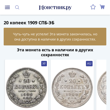
Монеты
20 копеек 1909 СПБ-ЭБ
Монеты
Российской
Федерации
Регулярные
выпуски
Эта монета есть в наличии в других
до
сохранностях
реформы
XF
AU
(1992-
1993)
после
реформы
(1997-
нв)
Юбилейные
и