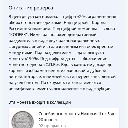
-
Описание реверса
1991)
В центре указан номинал - цифра «20», ограниченная с
Юбилейные
обеих сторон звездочками. Над цифрой – Корона
и
Российской империи. Под цифрой номинала — слово
памятные
"КОПЕЕК". Ниже, расположен декоративный
Наборы
разделитель в виде двух разнонаправленных
и
фигурных линий и стилизованным из точек крестом
коллекции
между ними. Под разделителем — дата выпуска
монеты «1909». Под цифрой даты — обозначение
Монеты
монетного двора «С.П.Б.». Вдоль канта, не доходя до
Российской
короны, изображен венок из лавровой и дубовой
империи
ветвей, которые, в нижней части, перевязаны лентой
Николай
на узел бантом. По окружности канта имеются
II
рельефные элементы, выполненные в виде зубцов.
(1894-
1917)
Эта монета входит в коллекции
Александр
Серебряные монеты Николая II от 5 до
III
20 копеек
(1881-
92 предметов