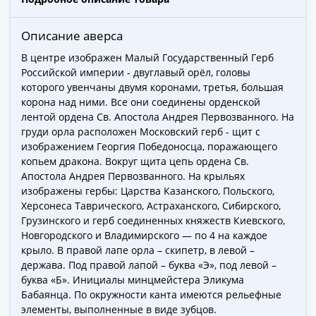
Города-
столицы
Описание аверса
Европы
Наборы
В центре изображен Малый Государственный Герб
Российской империи - двуглавый орёл, головы
и
которого увенчаны двумя коронами, третья, большая
коллекции
корона над ними. Все они соединены орденской
Монеты
лентой ордена Св. Апостола Андрея Первозванного. На
СССР
груди орла расположен Московский герб - щит с
и
изображением Георгия Победоносца, поражающего
РСФСР
копьем дракона. Вокруг щита цепь ордена Св.
РСФСР
Апостола Андрея Первозванного. На крыльях
изображены гербы: Царства Казанского, Польского,
и
Херсонеса Таврического, Астраханского, Сибирского,
СССР
Грузинского и герб соединенных княжеств Киевского,
(1921-
Новгородского и Владимирского — по 4 на каждое
1958)
крыло. В правой лапе орла – скипетр, в левой –
СССР
держава. Под правой лапой – буква «Э», под левой –
и
буква «Б». Инициалы минцмейстера Эликума
ГКЧП
Бабаянца. По окружности канта имеются рельефные
элементы, выполненные в виде зубцов.
(1961