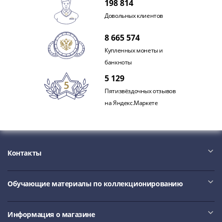
Антика
198 814
и
Довольных клиентов
средневековье
Древняя
8 665 574
Греция
Купленных монеты и
Древний
банкноты
Рим
5 129
Византия
Пятизвёздочных отзывов
Золотая
на Яндекс.Маркете
Орда
Крымское
ханство
Речь
Контакты
Посполитая
Священная
Римская
Обучающие материалы по коллекционированию
империя
Другие
Банкноты
Информация о магазине