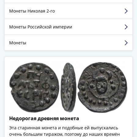
(1762-
Достоинства:
Достаточно обширное
1796)
Монеты Николая 2-го
предложение не только монет
Петр
Недостатки:
На сегодня у меня нет замечаний
III
Монеты Российской империи
Комментарий:
Чёткость работы на всех этапах
(1762-
1762)
Монеты
Смотреть больше отзывов
Елизавета
(1741-
1762)
Иоанн
Антонович
(1740-
1741)
Анна
Иоанновна
(1730-
Недорогая древняя монета
1740)
Петр
Эта старинная монета и подобные ей выпускались
II
очень большим тиражом, поэтому до наших времён