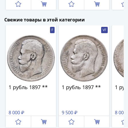
III
180 
(Сочи
(1505-­
1533)
Свежие товары в этой категории
Иван
F
VF
III
(1462-­
1505)
Василий
II
Темный
(1425-­
1462)
Псков
1 рубль 1897 **
1 рубль 1897 **
1 руб
(1425-­
1510)
Новгород
8 000 ₽
9 500 ₽
8 000
(1420-­
1478)