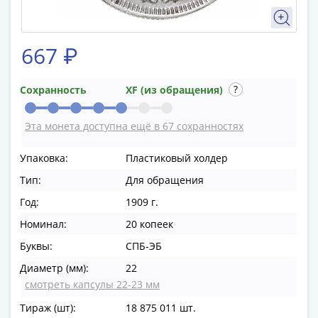
в
ВОВ
75
667 ₽
лет
Победы
Сохранность
XF (из обращения)
в
ВОВ
Эта монета доступна ещё в 67 сохранностях
Человек
труда
Упаковка:
Пластиковый холдер
Города-
Тип:
Для обращения
герои
Оружие
Год:
1909 г.
Великой
Номинал:
20 копеек
Победы
Буквы:
СПБ-ЭБ
Олимпиада
в
Диаметр (мм):
22
Сочи
смотреть капсулы 22-23 мм
2014
Тираж (шт):
18 875 011 шт.