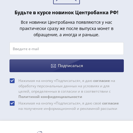
Римская
империя
Будьте в курсе новинок Центробанка РФ!
Другие
Все новинки Центробанка появляются у нас
Приднестровье
практически сразу же после выпуска монет в
Украина
обращение, а иногда и раньше.
Монеты
мира
Австралия
и
Подписаться
Океания
Азия
Нажимая на кнопку «Подписаться», я даю
согласие
на
Америка
обработку персональных данных на условиях и для
Африка
целей, определенных в согласии и в соответствии с
Политикой конфиденциальности
Европа
Нажимая на кнопку «Подписаться», я даю своё
согласие
Другие
на получение информационной и рекламной рассылки
страны
Смешанные
лоты