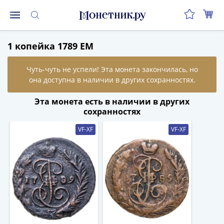
Монеты
1 копейка 1789 ЕМ
Монеты
Российской
Федерации
Регулярные
выпуски
Эта монета есть в наличии в других
до
сохранностях
реформы
VF-XF
VF-XF
(1992-
1993)
после
реформы
(1997-
нв)
Юбилейные
и