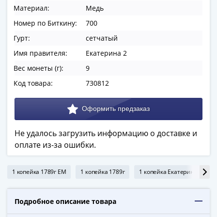
ЧМ
Материал:
Медь
по
футболу
Номер по Биткину:
700
2018
Гурт:
сетчатый
Крымские
Имя правителя:
Екатерина 2
события
Вес монеты (г):
9
Архитектура
Красная
Код товара:
730812
книга
Личности
Мультипликация
События
Не удалось загрузить информацию о доставке и
Серебряные
оплате из-за ошибки.
и
золотые
1 копейка 1789г ЕМ
1 копейка 1789г
1 копейка Екатерины 2
Города
трудовой
доблести
Подробное описание товара
Освобожденные