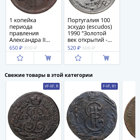
и
Петр
I
1 копейка
Португалия 100
(1682-
периода
эскудо (escudos)
1717)
правления
1990 "Золотой
Федор
Александра II
век открытий -
III
1855-1867
Астронавигация"
650 ₽
890 ₽
520 ₽
606 ₽
Алексеевич
(случайный год)
(1676-
1682)
Свежие товары в этой категории
Алексей
Михайлович
VF-XF, R
F-VF, R1
(1645-
1676)
Михаил
Федорович
(1613-
1645)
Василий