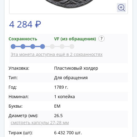
в
ВОВ
75
4 284 ₽
лет
Победы
Сохранность
VF (из обращения)
в
ВОВ
Эта монета доступна ещё в 2 сохранностях
Человек
труда
Упаковка:
Пластиковый холдер
Города-
Тип:
Для обращения
герои
Оружие
Год:
1789 г.
Великой
Номинал:
1 копейка
Победы
Буквы:
ЕМ
Олимпиада
в
Диаметр (мм):
26.5
Сочи
смотреть капсулы 27-28 мм
2014
Тираж (шт):
6 432 700 шт.