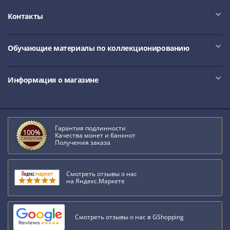
Римская
Контакты
империя
Другие
Приднестровье
Обучающие материалы по коллекционированию
Украина
Монеты
Информация о магазине
мира
Австралия
и
Океания
Гарантия подлинности
Азия
Качества монет и банкнот
Америка
Получения заказа
Африка
Европа
Смотреть отзывы о нас
Другие
на Яндекс.Маркете
страны
Смешанные
лоты
Смотреть отзывы о нас в GShopping