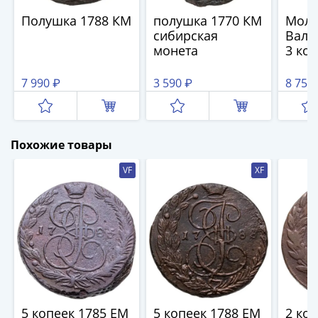
IV
Полушка 1788 КМ
полушка 1770 КМ
Молд
Шуйский
сибирская
Валах
(1606-­
монета
3 ко
1610)
Борис
7 990 ₽
3 590 ₽
8 750
Годунов
(1598-­
1605)
Фёдор
Похожие товары
I
VF
XF
Иванович
(1584-­
1598)
Иван
IV
Грозный
(1533-
1584)
5 копеек 1785 ЕМ
5 копеек 1788 ЕМ
2 ко
Василий