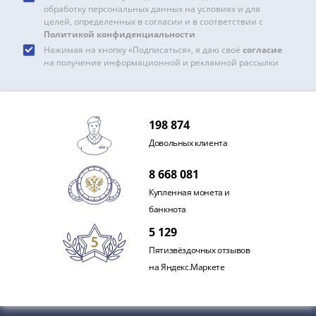
Наборы
обработку персональных данных на условиях и для
Другие
целей, определенных в согласии и в соответствии с
Политикой конфиденциальности
ЕВРО
Нажимая на кнопку «Подписаться», я даю своё
согласие
Германия
на получение информационной и рекламной рассылки
Евросоюз
ФРГ
ГДР
Третий
198 874
рейх
Довольных клиента
Веймарская
8 668 081
республика
Нотгельды
Купленная монета и
Германская
банкнота
империя
5 129
Бавария
Пятизвёздочных отзывов
Данциг
на Яндекс.Маркете
Пруссия
Саар
Священная