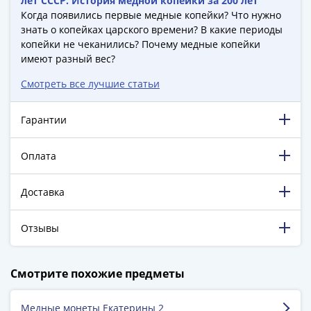
лет СССР. История медной копейки за 200 лет
-
Когда появились первые медные копейки? Что нужно
1991)
знать о копейках царского времени? В какие периоды
Юбилейные
копейки не чеканились? Почему медные копейки
имеют разный вес?
и
памятные
Смотреть все лучшие статьи
Наборы
и
Гарантии
коллекции
Монеты
Оплата
Российской
империи
Доставка
Николай
II
(1894-
Отзывы
1917)
Александр
198 874 довольных клиента!
Смотрите похожие предметы
III
5 129 пятизвёздочных отзывов на Яндекс.Маркете.
(1881-
Медные монеты Екатерины 2