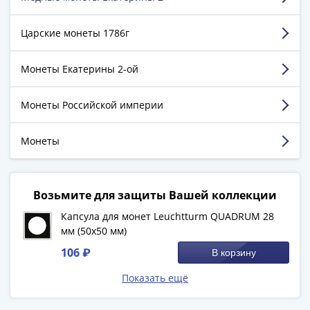
1894)
Володькин Евгений
Александр
г. Москва
II
Царские монеты 1786г
(1854-
Достоинства:
Качество товара, обслуживание и
1881)
Монеты Екатерины 2-ой
очень удобный поиск на сайте
Николай
Недостатки:
не нашел
I
Монеты Российской империи
Комментарий:
Все отлично!
(1826-
1855)
Монеты
Смотреть больше отзывов
Александр
I
(1801-
Возьмите для защиты Вашей коллекции
1825)
Павел
Капсула для монет Leuchtturm QUADRUM 28
мм (50х50 мм)
I
(1796-
106 ₽
В корзину
1801)
Показать ещё
Екатерина
II