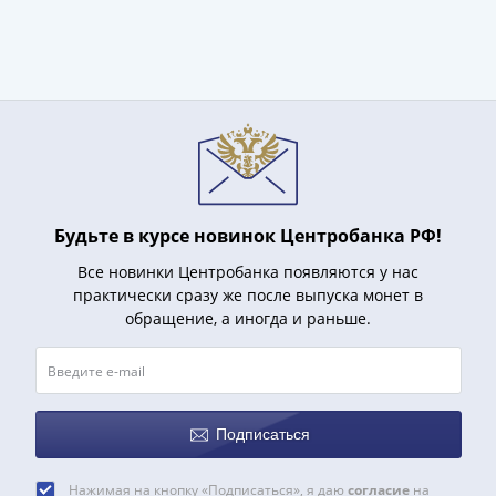
Нижегородско-
Суздальское
княжество
(1383-
1431)
США
Регулярные
выпуски
Доллары
Будьте в курсе новинок Центробанка РФ!
Сакагавеи
(индианка)
Все новинки Центробанка появляются у нас
Доллары
практически сразу же после выпуска монет в
инновации
обращение, а иногда и раньше.
Президентские
доллары
Квотеры
(парки)
Подписаться
Квотеры
(штаты)
Нажимая на кнопку «Подписаться», я даю
согласие
на