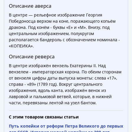
Города-
Описание аверса
столицы
В центре — рельефное изображение Георгия
Европы
Победоносца верхом на коне, поражающего копьём
Наборы
дракона. Под конём - буквы «Е» и «М». Внизу, под
и
центральным изображением, полукругом
коллекции
располагается бандероль с обозначением номинала -
Монеты
«КОПЕИКА».
СССР
Описание реверса
и
В центре изображён вензель Екатерины II. Над
РСФСР
вензелем - императорская корона. По обеим сторонам
РСФСР
от вензеля цифры даты выпуска монеты: слева «17»,
и
справа - «89» (1789 год). Вокруг центрального
СССР
изображения, вдоль канта, изображён венок из
(1921-
лавровой и пальмовой ветвей, которые, в нижней
1958)
части, перевязаны лентой на узел бантом.
СССР
и
С этим товаром связаны статьи
ГКЧП
Путь копейки от реформ Петра Великого до первых
(1961