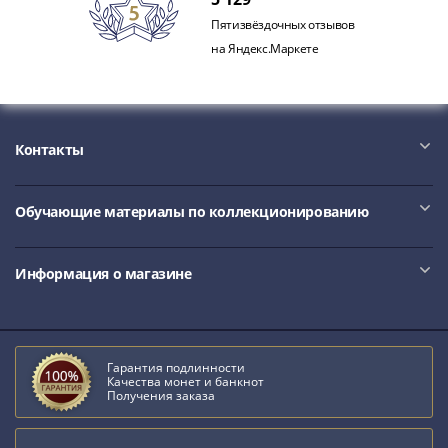
Антика
и
Пятизвёздочных отзывов
средневековье
на Яндекс.Маркете
Древняя
Греция
Древний
Рим
Контакты
Византия
Золотая
Обучающие материалы по коллекционированию
Орда
Крымское
ханство
Информация о магазине
Речь
Посполитая
Священная
Римская
Гарантия подлинности
Качества монет и банкнот
империя
Получения заказа
Другие
Банкноты