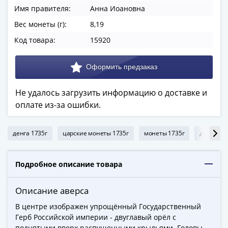
ЧМ
Имя правителя:
Анна Иоановна
по
футболу
Вес монеты (г):
8,19
2018
Код товара:
15920
Крымские
события
Архитектура
Красная
Не удалось загрузить информацию о доставке и
книга
оплате из-за ошибки.
Личности
Мультипликация
денга 1735г
царские монеты 1735г
монеты 1735г
денга Ан
События
Серебряные
и
Подробное описание товара
золотые
Города
Описание аверса
трудовой
В центре изображен упрощённый Государственный
доблести
Герб Российской империи - двуглавый орёл с
Освобожденные
поднятыми вверх распущенными крыльями. Головы