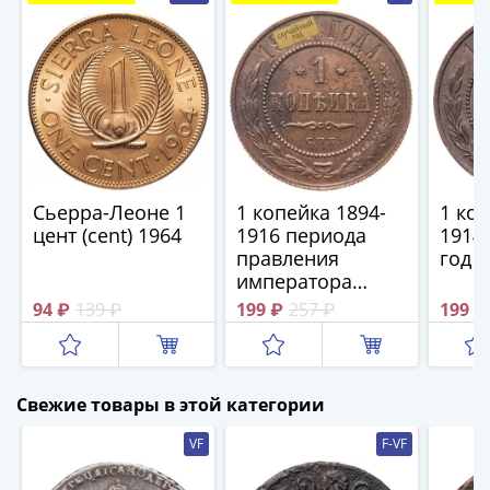
IV
Шуйский
(1606-­
1610)
Борис
Годунов
(1598-­
1605)
Сьерра-Леоне 1
1 копейка 1894-
1 коп
Фёдор
цент (cent) 1964
1916 периода
1914
I
правления
год
Иванович
императора
(1584-­
Николая II,
94 ₽
139 ₽
199 ₽
257 ₽
199 ₽
1598)
случайный год
Иван
IV
Грозный
Свежие товары в этой категории
(1533-
VF
F-VF
1584)
Василий