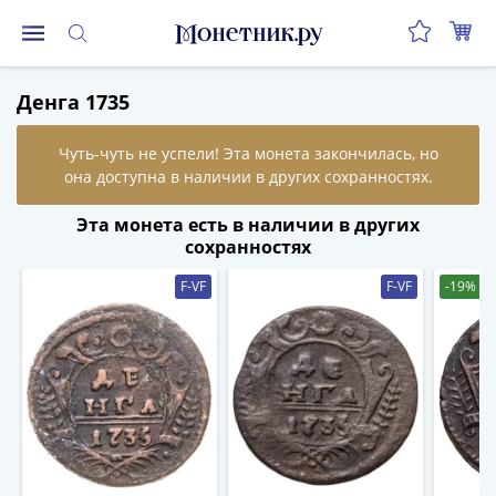
Монеты
Денга 1735
Монеты
Российской
Федерации
Регулярные
выпуски
Эта монета есть в наличии в других
до
сохранностях
реформы
F-VF
F-VF
-19%
(1992-
1993)
после
реформы
(1997-
нв)
Юбилейные
и