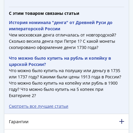
-
1991)
С этим товаром связаны статьи
Юбилейные
История номинала "денга" от Древней Руси до
и
императорской России
памятные
Чем московская денга отличалась от новгородской?
Наборы
Сколько весила денга при Петре 1? С какой монеты
и
скопировано оформление денги 1730 года?
коллекции
Что можно было купить на рубль и копейку в
Монеты
царской России?
Российской
Что можно было купить на полушку или деньгу в 1735
империи
или 1737 году? Какими были цены 1913 года в России?
Николай
Что можно было купить на копейку или рубль в 1900
году? Что можно было купить на 5 копеек при
II
Екатерине 2?
(1894-
1917)
Смотреть все лучшие статьи
Александр
III
Гарантии
(1881-