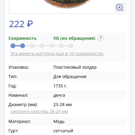
в
ВОВ
75
222 ₽
лет
Победы
Сохранность
VG (из обращения)
в
ВОВ
Эта монета доступна ещё в 10 сохранностях
Человек
труда
Упаковка:
Пластиковый холдер
Города-
Тип:
Для обращения
герои
Оружие
Год:
1735 г.
Великой
Номинал:
денга
Победы
Диаметр (мм):
23-28 мм
Олимпиада
смотреть капсулы 28-29 мм
в
Сочи
Материал:
Медь
2014
Гурт:
сетчатый