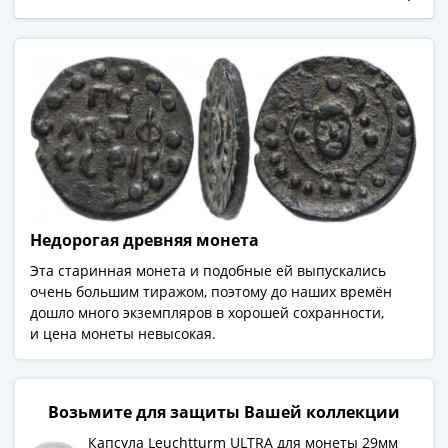
(1762-
1796)
Смотреть больше отзывов
Петр
III
(1762-
1762)
Елизавета
(1741-
1762)
Иоанн
Недорогая древняя монета
Антонович
(1740-
Эта старинная монета и подобные ей выпускались
очень большим тиражом, поэтому до наших времён
1741)
дошло много экземпляров в хорошей сохранности,
Анна
и цена монеты невысокая.
Иоанновна
(1730-
1740)
Возьмите для защиты Вашей коллекции
Петр
II
Капсула Leuchtturm ULTRA для монеты 29мм