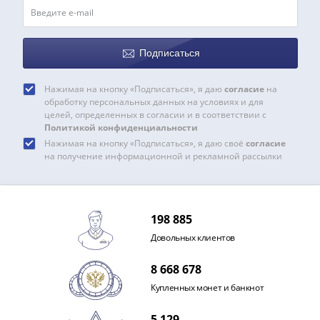
Римская
империя
Другие
Подписаться
Приднестровье
Украина
Нажимая на кнопку «Подписаться», я даю
согласие
на
Монеты
обработку персональных данных на условиях и для
мира
целей, определенных в согласии и в соответствии с
Политикой конфиденциальности
Австралия
Нажимая на кнопку «Подписаться», я даю своё
согласие
и
на получение информационной и рекламной рассылки
Океания
Азия
Америка
Африка
198 885
Европа
Довольных клиентов
Другие
страны
8 668 678
Смешанные
Купленных монет и банкнот
лоты
5 129