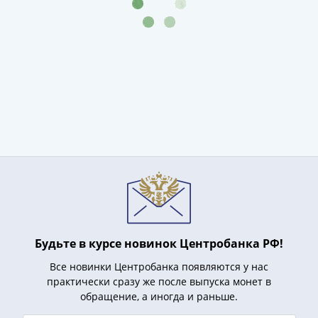
Наборы
Другие
ЕВРО
Германия
Евросоюз
ФРГ
ГДР
Третий
рейх
Веймарская
республика
Нотгельды
Германская
империя
Будьте в курсе новинок Центробанка РФ!
Бавария
Данциг
Все новинки Центробанка появляются у нас
Пруссия
практически сразу же после выпуска монет в
Саар
обращение, а иногда и раньше.
Священная