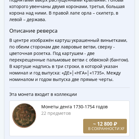
Города-
которого увенчаны двумя коронами, третья, большая
столицы
корона над ними. В правой лапе орла – скипетр, в
Европы
левой – держава.
Наборы
Описание реверса
и
коллекции
В центре изображён картуш украшенный виньетками,
по обеим сторонам две лавровые ветви, сверху -
Монеты
цветочная розетка. Под картушем - две
СССР
перекрещенные пальмовые ветви с обвязкой (бантом).
и
В картуше надпись в три строки, в которой указан
РСФСР
номинал и год выпуска: «ДЕ»│«НГА»│«1735». Между
РСФСР
номиналом и годом выпуска две прямые черты.
и
СССР
Эта монета входит в коллекции
(1921-
1958)
Монеты денга 1730-1754 годов
22 предметов
СССР
и
~ 12 800 ₽
ГКЧП
В СОХРАННОСТИ XF
(1961