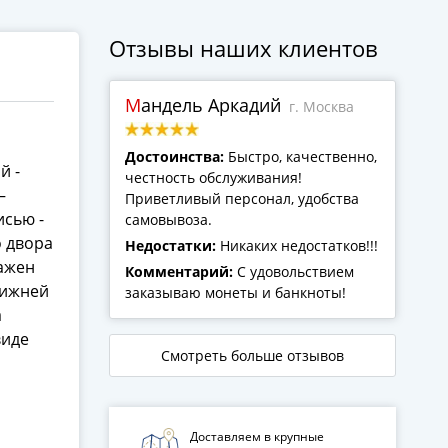
Отзывы наших клиентов
Мандель Аркадий
г. Москва
Достоинства:
Быстро, качественно,
й -
честность обслуживания!
—
Приветливый персонал, удобства
исью -
самовывоза.
о двора
Недостатки:
Никаких недостатков!!!
ражен
Комментарий:
С удовольствием
нижней
заказываю монеты и банкноты!
а
виде
Смотреть больше отзывов
Доставляем в крупные