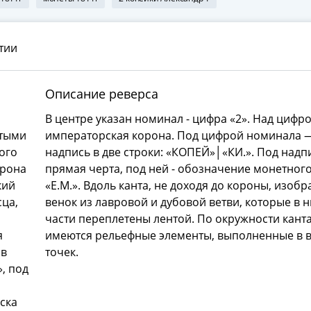
тии
Описание реверса
В центре указан номинал - цифра «2». Над цифро
ятыми
императорская корона. Под цифрой номинала 
ого
надпись в две строки: «КОПЕЙ»│«КИ.». Под надп
орона
прямая черта, под ней - обозначение монетног
кий
«Е.М.». Вдоль канта, не доходя до короны, изоб
сца,
венок из лавровой и дубовой ветви, которые в 
части переплетены лентой. По окружности кант
я
имеются рельефные элементы, выполненные в 
 в
точек.
, под
ска