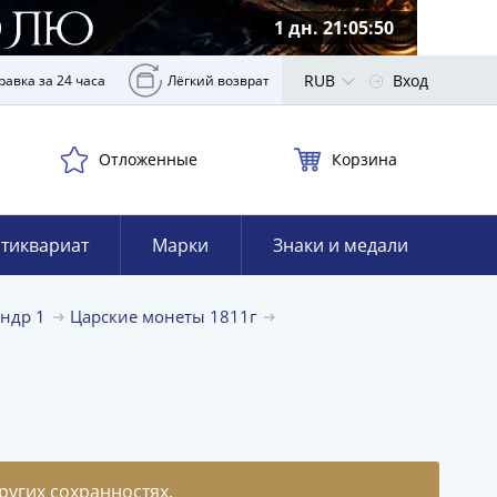
1 дн. 21:05:49
RUB
Вход
равка за 24 часа
Лёгкий возврат
Отложенные
Корзина
тиквариат
Марки
Знаки и медали
андр 1
Царские монеты 1811г