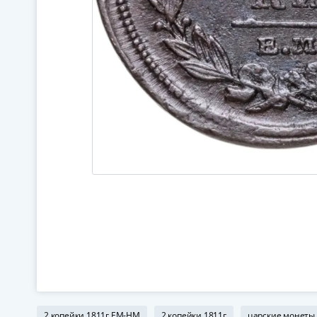
2 копейки 1811г ЕМ-НМ
2 копейки 1811г
царские монеты 