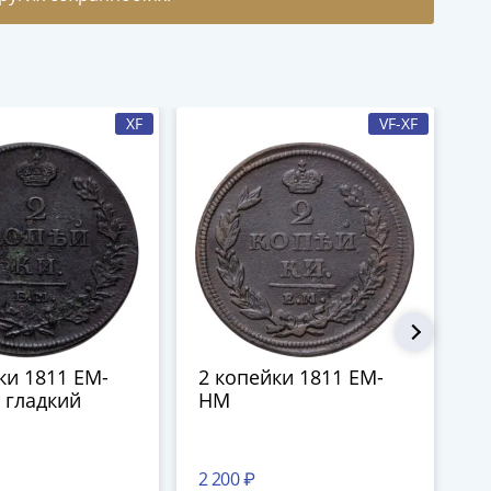
XF
VF-XF
ки 1811 ЕМ-
2 копейки 1811 ЕМ-
2
 гладкий
НМ
Н
2 200 ₽
2 