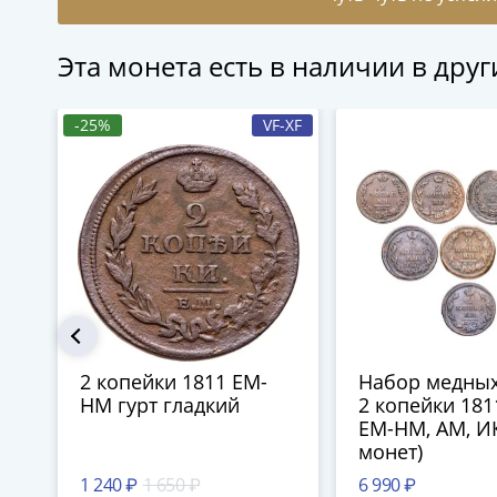
Эта монета есть в наличии в дру
-25%
VF-XF
2 копейки 1811 ЕМ-
Набор медных
НМ гурт гладкий
2 копейки 181
ЕМ-НМ, АМ, ИК
монет)
1 240 ₽
1 650 ₽
6 990 ₽