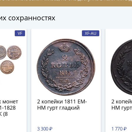
гих сохранностях
VF
XF-AU
 монет
2 копейки 1811 ЕМ-
2 копей
1-1828
НМ гурт гладкий
НМ гурт
 (8
3 300 ₽
1 770 ₽