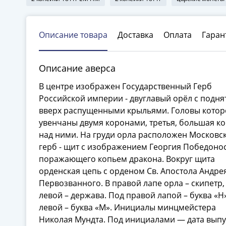
Описание товара
Доставка
Оплата
Гаран
Описание аверса
В центре изображен Государственный Герб
Российской империи - двуглавый орёл с подн
вверх распущенными крыльями. Головы котор
увенчаны двумя коронами, третья, большая к
над ними. На груди орла расположен Московс
герб - щит с изображением Георгия Победоно
поражающего копьем дракона. Вокруг щита
орденская цепь с орденом Св. Апостола Андре
Первозванного. В правой лапе орла – скипетр,
левой – держава. Под правой лапой – буква «Н»
левой – буква «М». Инициалы минцмейстера
Николая Мундта. Под инициалами — дата выпу