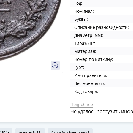
Год:
Номинал:
Буквы:
Описание разновидности:
Диаметр (мм):
Тираж (шт):
Материал:
Номер по Биткину:
Гурт:
Имя правителя:
Вес монеты (г):
Код товара:
Подробнее
Не удалось загрузить инф
1811г
монеты 1811г
2 копейки Александр 1