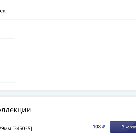
ек.
олучите бесплатно набор всех 
новинок ЦБ России 2026 года!
С бесплатной доставкой в любой город РФ!
✅ являются законным платёжным средством
Получить бесплатно набор новинок
Мне не нужны подарки
оллекции
108 ₽
В корз
29мм [345035]