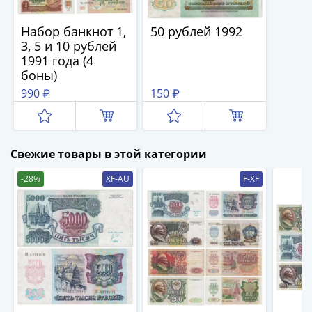
1894)
Александр
Набор банкнот 1,
50 рублей 1992
II
3, 5 и 10 рублей
(1854-
1991 года (4
1881)
боны)
Николай
990 ₽
150 ₽
I
(1826-
1855)
Александр
Свежие товары в этой категории
I
-28%
XF-AU
F-XF
(1801-
1825)
Павел
I
(1796-
1801)
Екатерина
II