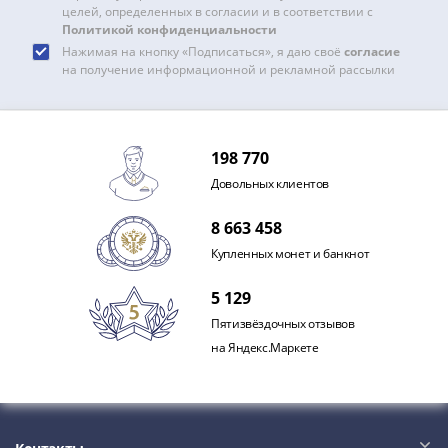
IV
целей, определенных в согласии и в соответствии с
Политикой конфиденциальности
Шуйский
Нажимая на кнопку «Подписаться», я даю своё
согласие
(1606-­
на получение информационной и рекламной рассылки
1610)
Борис
Годунов
(1598-­
198 770
1605)
Довольных клиентов
Фёдор
I
8 663 458
Иванович
Купленных монет и банкнот
(1584-­
1598)
5 129
Иван
Пятизвёздочных отзывов
IV
на Яндекс.Маркете
Грозный
(1533-
1584)
Василий