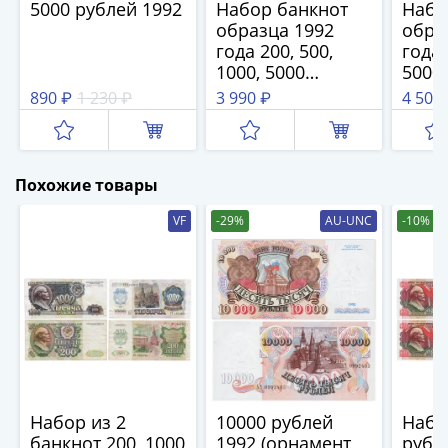
(1762-
5000 рублей 1992
Набор банкнот
Набо
образца 1992
обра
1796)
года 200, 500,
года 
Петр
1000, 5000
5000
III
рублей
890 ₽
1 230 ₽
3 990 ₽
4 500
(1762-
1762)
Елизавета
(1741-
Похожие товары
1762)
VF
-29%
AU-UNC
-10%
Иоанн
Антонович
(1740-
1741)
Анна
Иоанновна
(1730-
1740)
Петр
Набор из 2
10000 рублей
Набо
II
банкнот 200, 1000
1992 (орнамент
рубл