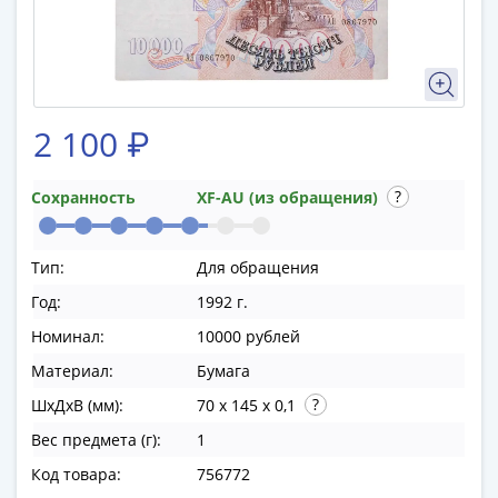
памятные
Биметаллические
(10р)
ГВС
и
2 100 ₽
аналогичные
(10р)
200
Сохранность
XF-AU (из обращения)
лет
Победы
Тип:
Для обращения
1812
50
Год:
1992 г.
лет
Номинал:
10000 рублей
Победы
Материал:
Бумага
в
ШхДхВ (мм):
70 x 145 x 0,1
ВОВ
70
Вес предмета (г):
1
лет
Код товара:
756772
Победы