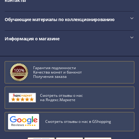
Контакты
III
(1505-­
Обучающие материалы по коллекционированию
1533)
Иван
III
Информация о магазине
(1462-­
1505)
Василий
II
Гарантия подлинности
Темный
Качества монет и банкнот
Получения заказа
(1425-­
1462)
Псков
Смотреть отзывы о нас
на Яндекс.Маркете
(1425-­
1510)
Новгород
Смотреть отзывы о нас в GShopping
(1420-­
1478)