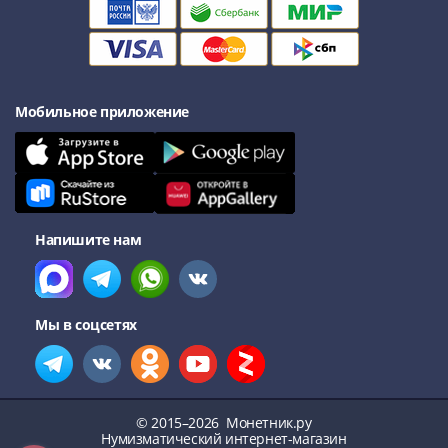
Нижегородско-
Суздальское
княжество
(1383-
1431)
Мобильное приложение
США
Регулярные
выпуски
Доллары
Сакагавеи
(индианка)
Напишите нам
Доллары
инновации
Президентские
Мы в соцсетях
доллары
Квотеры
(парки)
Квотеры
© 2015–2026
Монетник.ру
(штаты)
Нумизматический интернет-магазин