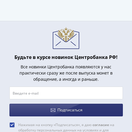
и
Петр
I
(1682-
1717)
Федор
III
Алексеевич
(1676-
Будьте в курсе новинок Центробанка РФ!
1682)
Все новинки Центробанка появляются у нас
Алексей
практически сразу же после выпуска монет в
Михайлович
обращение, а иногда и раньше.
(1645-
1676)
Михаил
Федорович
Подписаться
(1613-
1645)
Нажимая на кнопку «Подписаться», я даю
согласие
на
Василий
обработку персональных данных на условиях и для