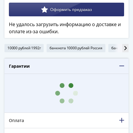
в
ВОВ
75
Не удалось загрузить информацию о доставке и
лет
оплате из-за ошибки.
Победы
в
ВОВ
10000 рублей 1992г
банкнота 10000 рублей Россия
банкнота 10
Человек
труда
Гарантии
Города-
герои
Оружие
Великой
Победы
Олимпиада
в
Сочи
Оплата
2014