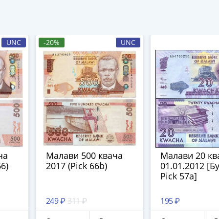
UNC
-20%
UNC
ча
Малави 500 квача
Малави 20 кв
66)
2017 (Pick 66b)
01.01.2012 [Б
Pick 57a]
249 ₽
311 ₽
195 ₽