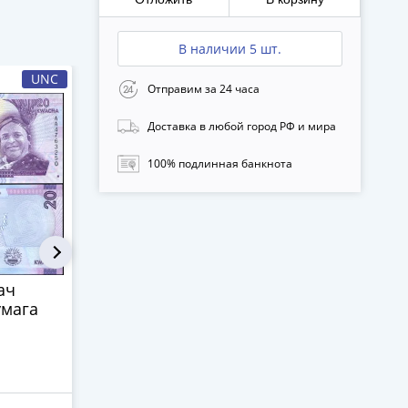
В наличии 5 шт.
UNC
-21%
UNC
Отправим за 24 часа
Доставка в любой город РФ и мира
100% подлинная банкнота
ач
Малави 100 квача
Малави 500
умага
2012
2012 Плот
Мулунгузи 
Pick 61а
270 ₽
340 ₽
502 ₽