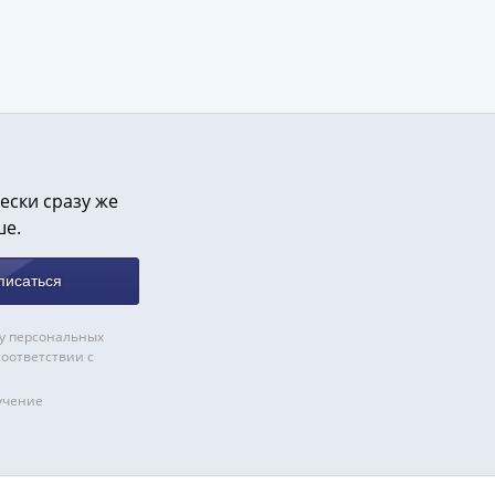
ески сразу же
ше.
писаться
у персональных
соответствии с
учение