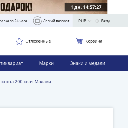
1 дн. 14:57:26
RUB
Вход
равка за 24 часа
Лёгкий возврат
Отложенные
Корзина
тиквариат
Марки
Знаки и медали
нкнота 200 квач Малави