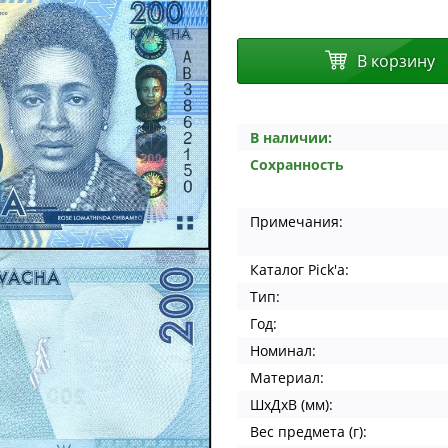
В корзину
В наличии:
Сохранность
Примечания:
Каталог Pick'a:
Тип:
Год:
Номинал:
Материал:
ШхДхВ (мм):
Вес предмета (г):