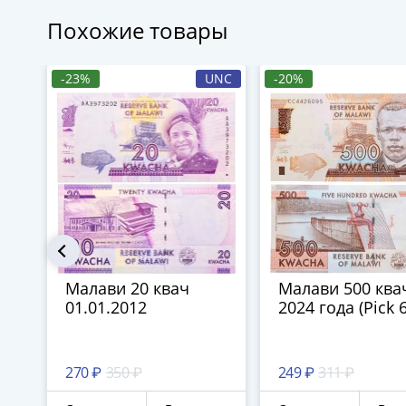
Похожие товары
-23%
UNC
-20%
Малави 20 квач
Малави 500 ква
01.01.2012
2024 года (Pick 
270 ₽
350 ₽
249 ₽
311 ₽