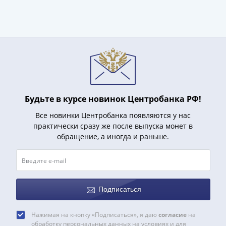
(1727-
1729)
Екатерина
I
(1725-
1727)
Петр
I
Будьте в курсе новинок Центробанка РФ!
(1700-
Все новинки Центробанка появляются у нас
1725)
практически сразу же после выпуска монет в
Наборы
обращение, а иногда и раньше.
и
коллекции
Монеты
Древней
Руси
Подписаться
Иван
V
Нажимая на кнопку «Подписаться», я даю
согласие
на
обработку персональных данных на условиях и для