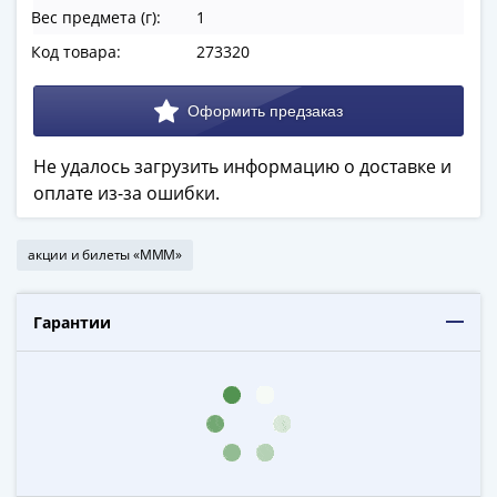
в
Вес предмета (г):
1
ВОВ
Код товара:
273320
75
лет
Победы
в
Не удалось загрузить информацию о доставке и
ВОВ
оплате из-за ошибки.
Человек
труда
Города-
акции и билеты «МММ»
герои
Оружие
Гарантии
Великой
Победы
Олимпиада
в
Сочи
2014