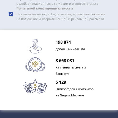
и
целей, определенных в согласии и в соответствии с
Петр
Политикой конфиденциальности
I
Нажимая на кнопку «Подписаться», я даю своё
согласие
(1682-
на получение информационной и рекламной рассылки
1717)
Федор
III
198 874
Алексеевич
Довольных клиента
(1676-
1682)
8 668 081
Алексей
Купленная монета и
Михайлович
банкнота
(1645-
1676)
5 129
Михаил
Пятизвёздочных отзывов
Федорович
на Яндекс.Маркете
(1613-
1645)
Василий