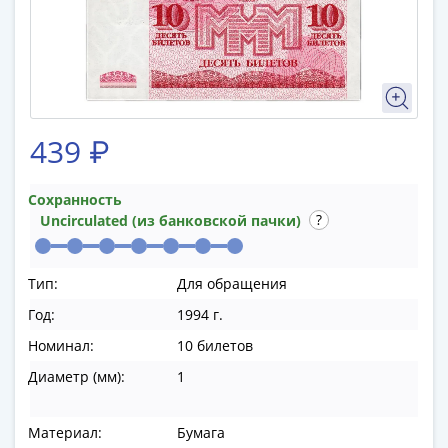
памятные
Биметаллические
(10р)
ГВС
и
аналогичные
439 ₽
(10р)
200
лет
Сохранность
Uncirculated (из банковской пачки)
Победы
1812
50
Тип:
Для обращения
лет
Год:
1994 г.
Победы
в
Номинал:
10 билетов
ВОВ
Диаметр (мм):
1
70
лет
Материал:
Бумага
Победы