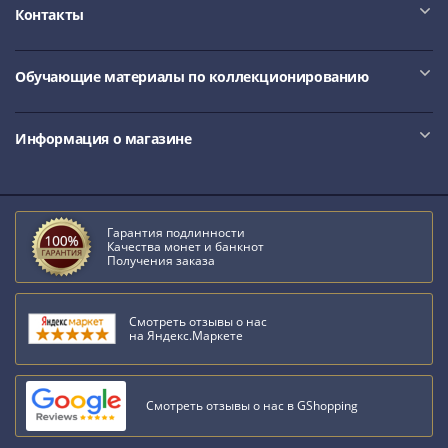
IV
Контакты
Шуйский
(1606-­
Обучающие материалы по коллекционированию
1610)
Борис
Годунов
Информация о магазине
(1598-­
1605)
Фёдор
I
Гарантия подлинности
Иванович
Качества монет и банкнот
Получения заказа
(1584-­
1598)
Иван
Смотреть отзывы о нас
на Яндекс.Маркете
IV
Грозный
(1533-
Смотреть отзывы о нас в GShopping
1584)
Василий