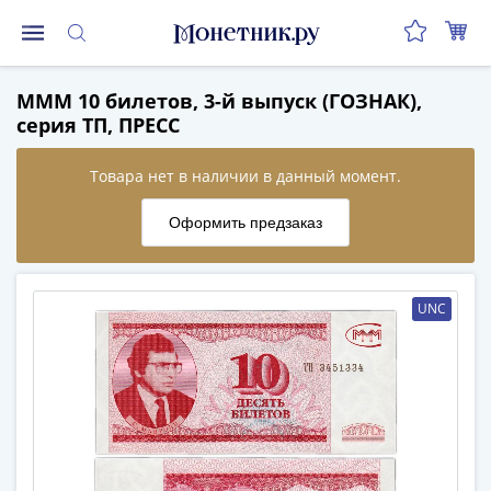
Монеты
МММ 10 билетов, 3-й выпуск (ГОЗНАК),
Монеты
серия ТП, ПРЕСС
Российской
Федерации
Регулярные
выпуски
до
реформы
(1992-
UNC
1993)
после
реформы
(1997-
нв)
Юбилейные
и