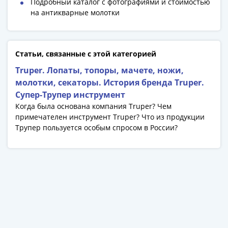
Подробный каталог с фотографиями и стоимостью
Римская
на антикварные молотки
империя
Другие
Приднестровье
Статьи, связанные с этой категорией
Украина
Монеты
Truper. Лопаты, топоры, мачете, ножи,
мира
молотки, секаторы. История бренда Truper.
Австралия
Супер-Трупер инструмент
и
Когда была основана компания Truper? Чем
примечателен инструмент Truper? Что из продукции
Океания
Трупер пользуется особым спросом в России?
Азия
Америка
Африка
Европа
Другие
страны
Смешанные
лоты