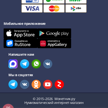
акции
Чеки
и
купоны
Мобильное приложение
Арктикуголь
ВНЕШПОСЫЛТОРГ
Дорожные
Круизные
Отрезные
Напишите нам
Отрезные
(серия
Д)
Другие
Мы в соцсетях
Наборы
и
коллекции
© 2015–2026
Монетник.ру
Нумизматический интернет-магазин