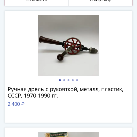
и
Петр
I
(1682-
1717)
Федор
III
Алексеевич
(1676-
1682)
Алексей
Михайлович
(1645-
Ручная дрель с рукояткой, металл, пластик,
СССР, 1970-1990 гг.
1676)
Михаил
2 400 ₽
Федорович
(1613-
1645)
Василий