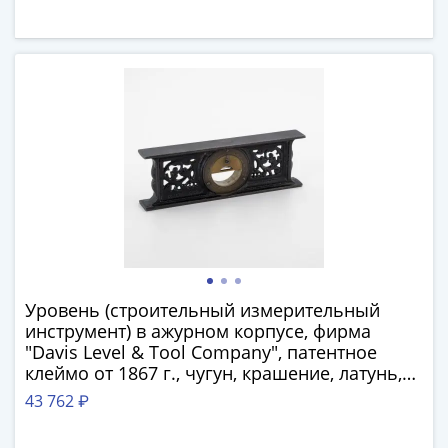
(1762-
1796)
Петр
III
(1762-
1762)
Елизавета
(1741-
1762)
Иоанн
Антонович
(1740-
1741)
Уровень (строительный измерительный
Анна
инструмент) в ажурном корпусе, фирма
Иоанновна
"Davis Level & Tool Company", патентное
(1730-
клеймо от 1867 г., чугун, крашение, латунь,
1740)
стекло, США, 1867-1920 гг.
43 762 ₽
Петр
II