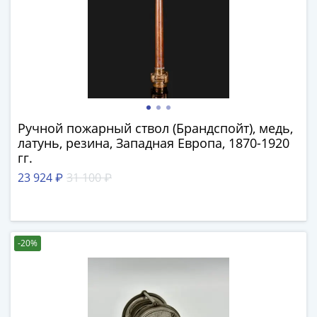
III
(1505-­
1533)
Иван
III
(1462-­
1505)
Ручной пожарный ствол (Брандспойт), медь,
Василий
латунь, резина, Западная Европа, 1870-1920
II
гг.
Темный
23 924 ₽
31 100 ₽
(1425-­
1462)
Псков
(1425-­
-20%
1510)
Новгород
(1420-­
1478)