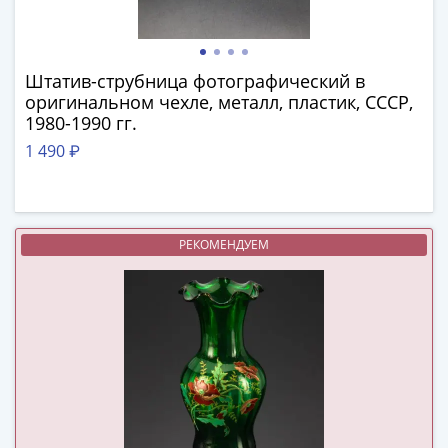
в
ВОВ
75
Штатив-струбница фотографический в
лет
оригинальном чехле, металл, пластик, СССР,
Победы
1980-1990 гг.
в
1 490 ₽
ВОВ
Человек
труда
Города-
РЕКОМЕНДУЕМ
герои
Оружие
Великой
Победы
Олимпиада
в
Сочи
2014