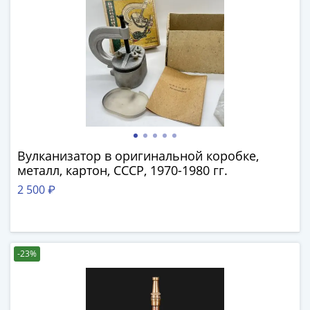
IV
Шуйский
(1606-­
1610)
Борис
Годунов
(1598-­
1605)
Фёдор
I
Вулканизатор в оригинальной коробке,
металл, картон, СССР, 1970-1980 гг.
Иванович
(1584-­
2 500 ₽
1598)
Иван
IV
Грозный
-23%
(1533-
1584)
Василий