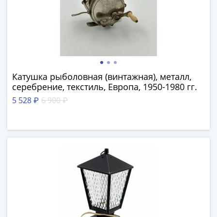
Нижегородско-
Суздальское
княжество
(1383-
1431)
США
Регулярные
Катушка рыболовная (винтажная), металл,
выпуски
серебрение, текстиль, Европа, 1950-1980 гг.
Доллары
5 528 ₽
6 900 ₽
Сакагавеи
(индианка)
Доллары
инновации
Президентские
доллары
Квотеры
(парки)
Квотеры
(штаты)