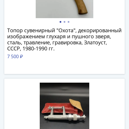
памятные
Биметаллические
(10р)
ГВС
и
Топор сувенирный "Охота", декорированный
изображением глухаря и пушного зверя,
аналогичные
сталь, травление, гравировка, Златоуст,
(10р)
СССР, 1980-1990 гг.
200
7 500 ₽
лет
Победы
1812
50
лет
Победы
в
ВОВ
70
лет
Победы