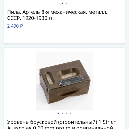
Города-
столицы
Пила, Артель 8-я механическая, металл,
Европы
СССР, 1920-1930 гг.
Наборы
2 490 ₽
и
коллекции
Монеты
СССР
и
РСФСР
РСФСР
и
СССР
(1921-
1958)
СССР
и
ГКЧП
Уровень брусковой (строительный) 1 Strich
(1961
Ausschlag 0.60 mm pro m в оригинальной