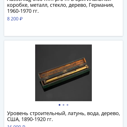
-
коробке, металл, стекло, дерево, Германия,
1960-1970 гг.
1991)
Юбилейные
8 200 ₽
и
памятные
Наборы
и
коллекции
Монеты
Российской
империи
Николай
II
(1894-
1917)
Александр
Уровень строительный, латунь, вода, дерево,
III
США, 1890-1920 гг.
(1881-