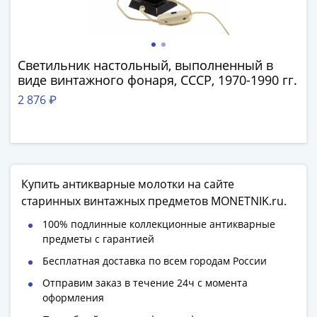
Наборы
Другие
ЕВРО
Германия
Светильник настольный, выполненный в
Евросоюз
виде винтажного фонаря, СССР, 1970-1990 гг.
ФРГ
2 876 ₽
ГДР
Третий
рейх
Веймарская
республика
Купить антикварные молотки на сайте
Нотгельды
старинных винтажных предметов MONETNIK.ru.
Германская
100% подлинные коллекционные антикварные
империя
предметы с гарантией
Бавария
Данциг
Бесплатная доставка по всем городам России
Пруссия
Отправим заказ в течение 24ч с момента
Саар
оформления
Священная