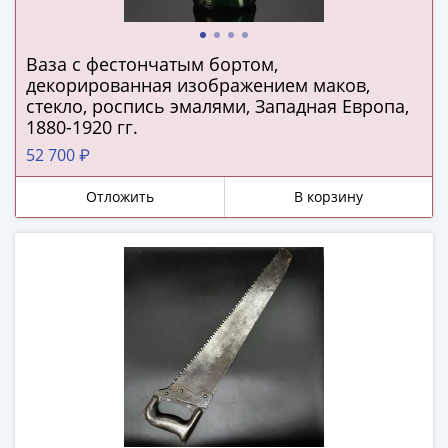
ЧМ
по
футболу
Ваза с фестончатым бортом,
2018
декорированная изображением маков,
Крымские
стекло, роспись эмалями, Западная Европа,
события
1880-1920 гг.
Архитектура
52 700 ₽
Красная
книга
Отложить
В корзину
Личности
Мультипликация
События
Серебряные
и
золотые
Города
трудовой
доблести
Освобожденные