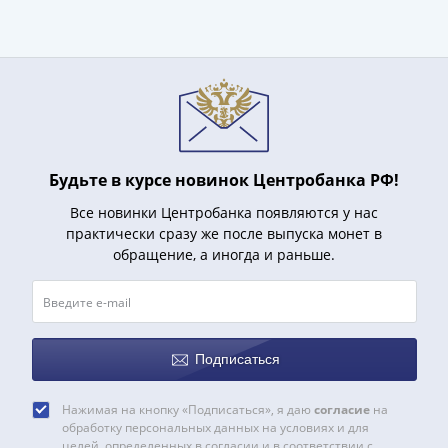
Азия
Америка
Африка
Европа
СНГ
и
страны
Будьте в курсе новинок Центробанка РФ!
Балтии
Смешанные
Все новинки Центробанка появляются у нас
лоты
практически сразу же после выпуска монет в
Другие
обращение, а иногда и раньше.
страны
Банкноты
СССР
1917
Подписаться
-
1923
Нажимая на кнопку «Подписаться», я даю
согласие
на
1917
обработку персональных данных на условиях и для
целей, определенных в согласии и в соответствии с