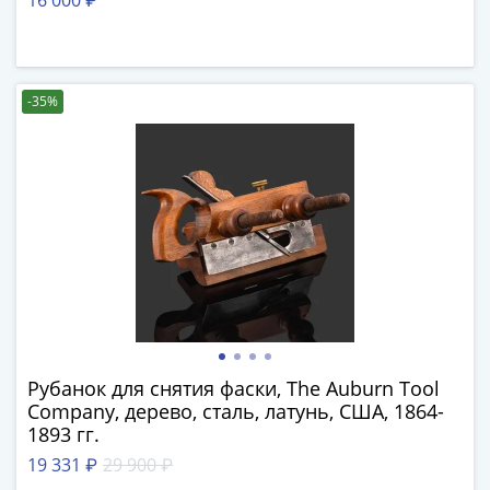
1894)
16 000 ₽
Александр
II
(1854-
-35%
1881)
Николай
I
(1826-
1855)
Александр
I
(1801-
1825)
Павел
I
Рубанок для снятия фаски, The Auburn Tool
(1796-
Company, дерево, сталь, латунь, США, 1864-
1801)
1893 гг.
Екатерина
19 331 ₽
29 900 ₽
II