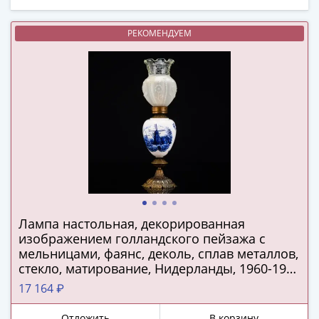
(1727-
1729)
РЕКОМЕНДУЕМ
Екатерина
I
(1725-
1727)
Петр
I
(1700-
1725)
Наборы
и
коллекции
Лампа настольная, декорированная
Монеты
изображением голландского пейзажа с
Древней
мельницами, фаянс, деколь, сплав металлов,
Руси
стекло, матирование, Нидерланды, 1960-1990
гг.
Иван
17 164 ₽
V
Отложить
В корзину