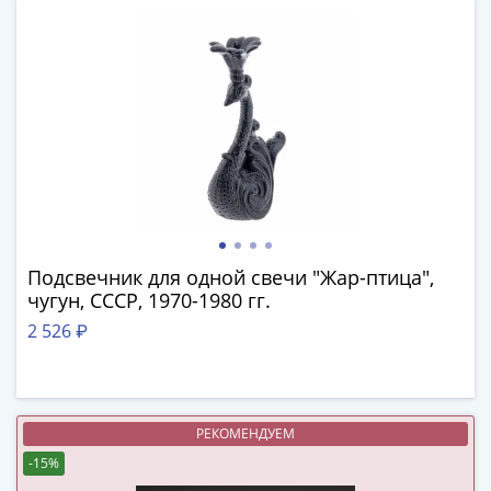
(1762-
1796)
Петр
III
(1762-
1762)
Елизавета
(1741-
1762)
Иоанн
Антонович
Подсвечник для одной свечи "Жар-птица",
(1740-
чугун, СССР, 1970-1980 гг.
1741)
2 526 ₽
Анна
Иоанновна
(1730-
1740)
РЕКОМЕНДУЕМ
Петр
-15%
II