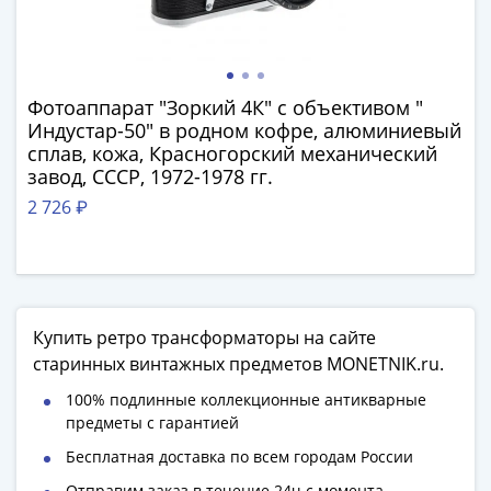
Наборы
Другие
ЕВРО
Германия
Фотоаппарат "Зоркий 4К" с объективом "
Евросоюз
Индустар-50" в родном кофре, алюминиевый
ФРГ
сплав, кожа, Красногорский механический
ГДР
завод, СССР, 1972-1978 гг.
Третий
2 726 ₽
рейх
Веймарская
республика
Нотгельды
Германская
Купить ретро трансформаторы на сайте
империя
старинных винтажных предметов MONETNIK.ru.
Бавария
100% подлинные коллекционные антикварные
Данциг
предметы с гарантией
Пруссия
Саар
Бесплатная доставка по всем городам России
Священная
Отправим заказ в течение 24ч с момента