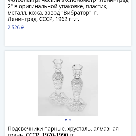
Города-
2" в оригинальной упаковке, пластик,
столицы
металл, кожа, завод "Вибратор", г.
Европы
Ленинград, СССР, 1962 гг.г.
Наборы
2 526 ₽
и
коллекции
Монеты
СССР
и
РСФСР
РСФСР
и
СССР
(1921-
1958)
СССР
и
ГКЧП
Подсвечники парные, хрусталь, алмазная
(1961
грань, СССР, 1970-1990 гг.