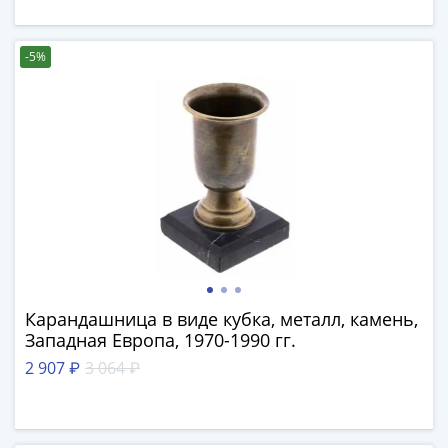
1894)
Александр
II
-5%
(1854-
1881)
Николай
I
(1826-
1855)
Александр
I
(1801-
1825)
Павел
Карандашница в виде кубка, металл, камень,
I
Западная Европа, 1970-1990 гг.
(1796-
2 907 ₽
3 064 ₽
1801)
Екатерина
II