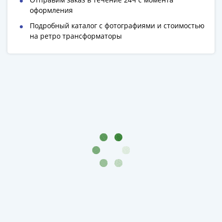
Римская
оформления
империя
Подробный каталог с фотографиями и стоимостью
Другие
на ретро трансформаторы
Приднестровье
Украина
Монеты
мира
Австралия
и
Океания
Азия
Америка
Африка
Европа
Другие
страны
Смешанные
лоты