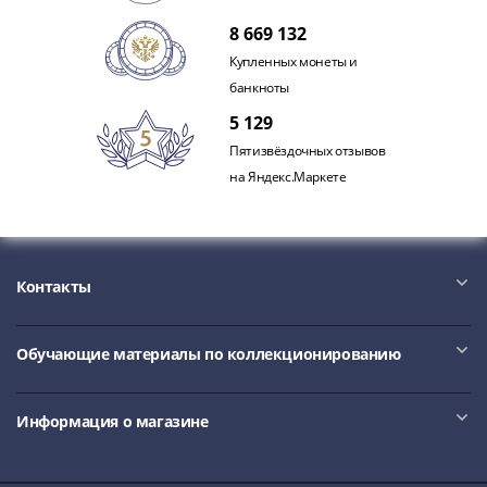
1918
1919
8 669 132
-
Купленных монеты и
1920гг
банкноты
1921
5 129
1922
Пятизвёздочных отзывов
1923
на Яндекс.Маркете
1924
-
1932
1934
1937
Контакты
1938
1947
Обучающие материалы по коллекционированию
(1957)
1961
(по
Информация о магазине
Засько)
1961