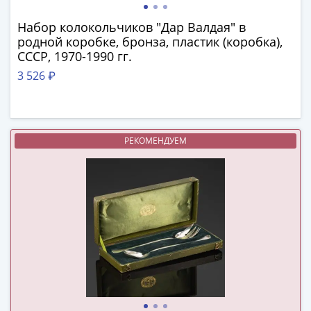
в
Набор колокольчиков "Дар Валдая" в
ВОВ
родной коробке, бронза, пластик (коробка),
75
СССР, 1970-1990 гг.
лет
3 526 ₽
Победы
в
ВОВ
Человек
РЕКОМЕНДУЕМ
труда
Города-
герои
Оружие
Великой
Победы
Олимпиада
в
Сочи
2014