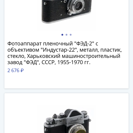
III
(1505-­
1533)
Иван
III
(1462-­
Фотоаппарат пленочный "ФЭД-2" с
1505)
объективом "Индустар-22", металл, пластик,
Василий
стекло, Харьковский машиностроительный
II
завод "ФЭД", СССР, 1955-1970 гг.
Темный
2 676 ₽
(1425-­
1462)
Псков
(1425-­
1510)
Новгород
(1420-­
1478)