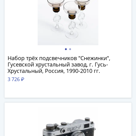
IV
Шуйский
(1606-­
1610)
Борис
Годунов
(1598-­
1605)
Набор трёх подсвечников "Снежинки",
Фёдор
Гусевской хрустальный завод, г. Гусь-
I
Хрустальный, Россия, 1990-2010 гг.
Иванович
3 726 ₽
(1584-­
1598)
Иван
IV
Грозный
(1533-
1584)
Василий