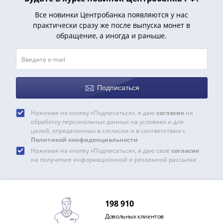
Азия
Все новинки Центробанка появляются у нас
Америка
практически сразу же после выпуска монет в
Африка
обращение, а иногда и раньше.
Европа
СНГ
и
страны
Подписаться
Балтии
Смешанные
Нажимая на кнопку «Подписаться», я даю
согласие
на
лоты
обработку персональных данных на условиях и для
Другие
целей, определенных в согласии и в соответствии с
страны
Политикой конфиденциальности
Банкноты
Нажимая на кнопку «Подписаться», я даю своё
согласие
на получение информационной и рекламной рассылки
СССР
1917
-
1923
198 910
1917
Довольных клиентов