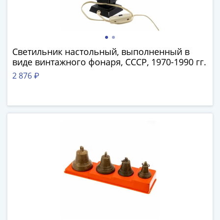
памятные
Биметаллические
(10р)
ГВС
и
Светильник настольный, выполненный в
виде винтажного фонаря, СССР, 1970-1990 гг.
аналогичные
(10р)
2 876 ₽
200
лет
Победы
1812
50
лет
Победы
в
ВОВ
70
лет
Победы