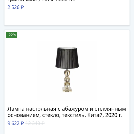
-
2 526 ₽
1991)
Юбилейные
и
памятные
-22%
Наборы
и
коллекции
Монеты
Российской
империи
Николай
II
(1894-
1917)
Лампа настольная с абажуром и стеклянным
Александр
основанием, стекло, текстиль, Китай, 2020 г.
III
9 622 ₽
12 340 ₽
(1881-