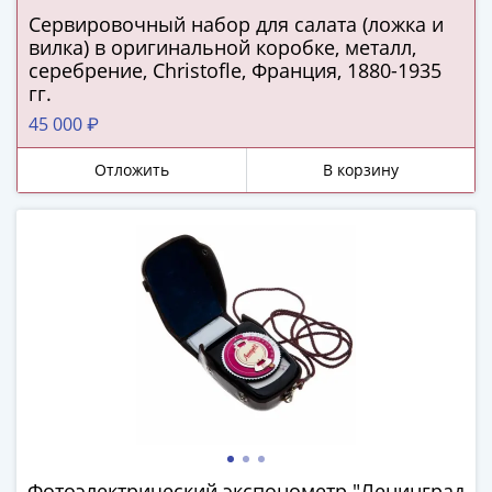
ЧМ
Сервировочный набор для салата (ложка и
по
вилка) в оригинальной коробке, металл,
футболу
серебрение, Christofle, Франция, 1880-1935
2018
гг.
Крымские
45 000 ₽
события
Архитектура
Отложить
В корзину
Красная
книга
Личности
Мультипликация
События
Серебряные
и
золотые
Города
трудовой
доблести
Освобожденные
Фотоэлектрический экспонометр "Ленинград