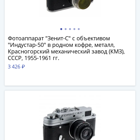
Нижегородско-
Суздальское
княжество
(1383-
1431)
США
Фотоаппарат "Зенит-С" с объективом
"Индустар-50" в родном кофре, металл,
Регулярные
Красногорский механический завод (КМЗ),
выпуски
СССР, 1955-1961 гг.
Доллары
3 426 ₽
Сакагавеи
(индианка)
Доллары
инновации
Президентские
доллары
Квотеры
(парки)
Квотеры
(штаты)