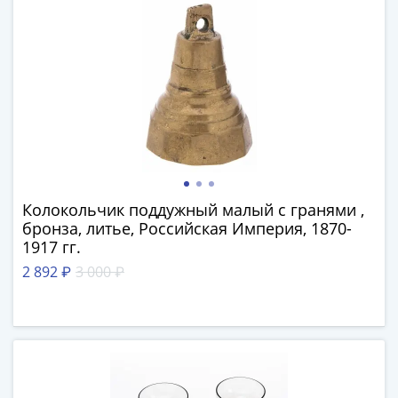
и
Петр
I
(1682-
1717)
Федор
III
Алексеевич
(1676-
1682)
Колокольчик поддужный малый с гранями ,
Алексей
бронза, литье, Российская Империя, 1870-
Михайлович
1917 гг.
(1645-
2 892 ₽
3 000 ₽
1676)
Михаил
Федорович
(1613-
1645)
Василий