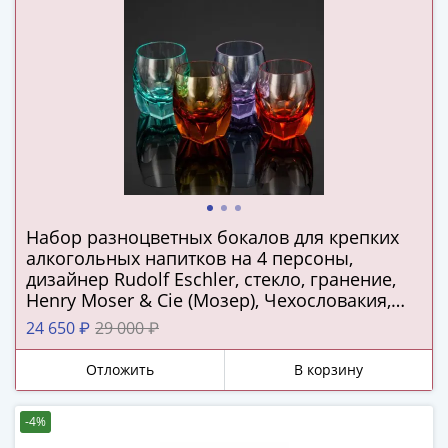
(1727-
1729)
Екатерина
I
(1725-
1727)
Петр
I
(1700-
1725)
Набор разноцветных бокалов для крепких
Наборы
алкогольных напитков на 4 персоны,
дизайнер Rudolf Eschler, стекло, гранение,
и
Henry Moser & Cie (Мозер), Чехословакия,
коллекции
1950-1980 гг.
Монеты
24 650 ₽
29 000 ₽
Древней
Отложить
В корзину
Руси
Иван
V
-4%